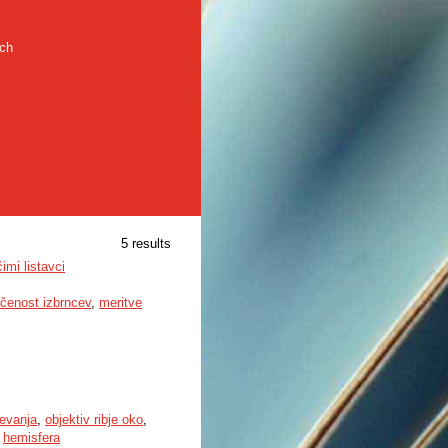
rch
5 results
imi listavci
čenost izbrncev
,
meritve
evanja
,
objektiv ribje oko
,
,
hemisfera