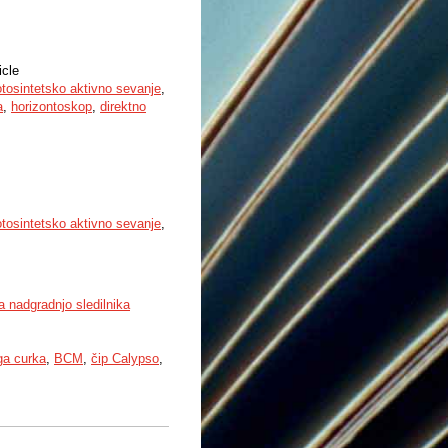
icle
otosintetsko aktivno sevanje
,
a
,
horizontoskop
,
direktno
otosintetsko aktivno sevanje
,
a nadgradnjo sledilnika
ga curka
,
BCM
,
čip Calypso
,