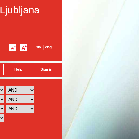
 Ljubljana
|
slv
eng
Help
Sign in