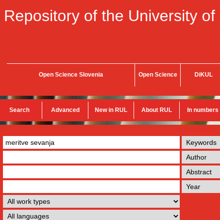
Repository of the University of
Open Science Slovenia
Open Science
DiKUL
Search
Advanced
New in RUL
About RUL
In numbers