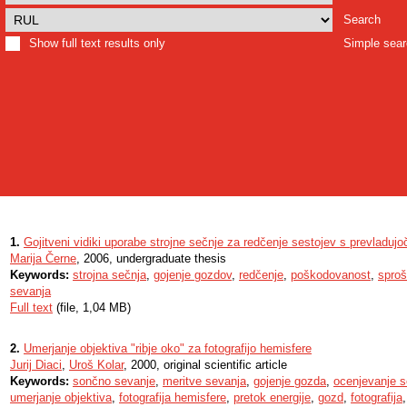
Search
Show full text results only
Simple sea
1.
Gojitveni vidiki uporabe strojne sečnje za redčenje sestojev s prevladujoč
Marija Černe
, 2006, undergraduate thesis
Keywords:
strojna sečnja
,
gojenje gozdov
,
redčenje
,
poškodovanost
,
sproš
sevanja
Full text
(file, 1,04 MB)
2.
Umerjanje objektiva "ribje oko" za fotografijo hemisfere
Jurij Diaci
,
Uroš Kolar
, 2000, original scientific article
Keywords:
sončno sevanje
,
meritve sevanja
,
gojenje gozda
,
ocenjevanje s
umerjanje objektiva
,
fotografija hemisfere
,
pretok energije
,
gozd
,
fotografija