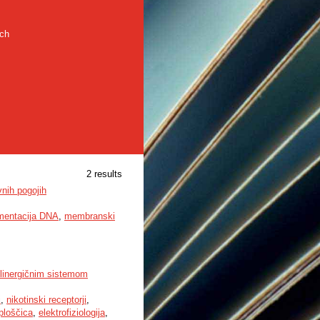
rch
2 results
vnih pogojih
mentacija DNA
,
membranski
olinergičnim sistemom
i
,
nikotinski receptorji
,
ploščica
,
elektrofiziologija
,