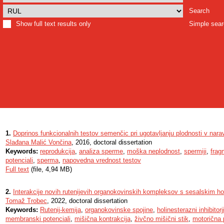
Search
Show full text results only
Simple sea
1.
Doprinos funkcionalnih testov semenčic pri ugotavljanju plodnosti v nara
Slađana Malić Vončina
, 2016, doctoral dissertation
Keywords:
reprodukcija
,
analiza sperme
,
moška neplodnost
,
spermiji
,
frag
potenciali
,
sperma
,
napovedna vrednost testov
Full text
(file, 4,94 MB)
2.
Interakcije novih rutenijevih organokovinskih kompleksov s sesalskim h
Tomaž Trobec
, 2022, doctoral dissertation
Keywords:
Rutenij-kemija
,
organokovinske spojine
,
holinesterazni inhibitorj
membranski potenciali
,
mišična kontrakcija
,
živčno mišični stik
,
motorična 