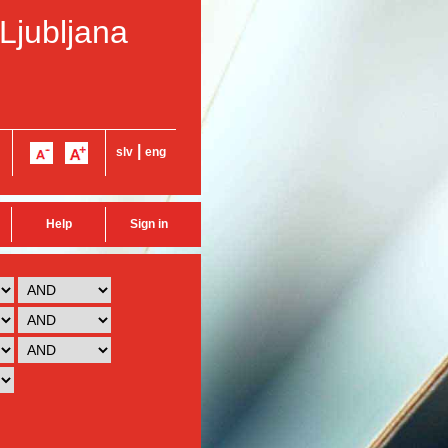
 Ljubljana
|
slv
eng
Help
Sign in