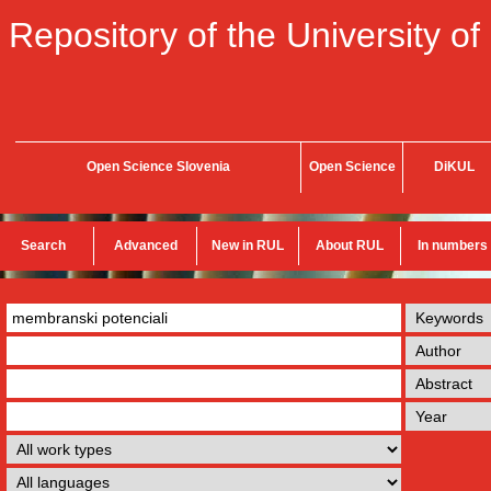
Repository of the University of
Open Science Slovenia
Open Science
DiKUL
Search
Advanced
New in RUL
About RUL
In numbers