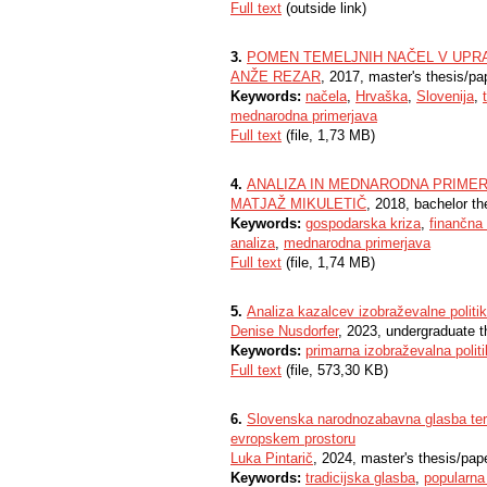
Full text
(outside link)
3.
POMEN TEMELJNIH NAČEL V UPR
ANŽE REZAR
, 2017, master's thesis/pa
Keywords:
načela
,
Hrvaška
,
Slovenija
,
mednarodna primerjava
Full text
(file, 1,73 MB)
4.
ANALIZA IN MEDNARODNA PRIME
MATJAŽ MIKULETIČ
, 2018, bachelor th
Keywords:
gospodarska kriza
,
finančna 
analiza
,
mednarodna primerjava
Full text
(file, 1,74 MB)
5.
Analiza kazalcev izobraževalne politi
Denise Nusdorfer
, 2023, undergraduate t
Keywords:
primarna izobraževalna polit
Full text
(file, 573,30 KB)
6.
Slovenska narodnozabavna glasba ter 
evropskem prostoru
Luka Pintarič
, 2024, master's thesis/pap
Keywords:
tradicijska glasba
,
popularna