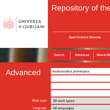
Repository of the
Open Science Slovenia
Search
Advanced
New in R
Advanced
Work type:
Language: