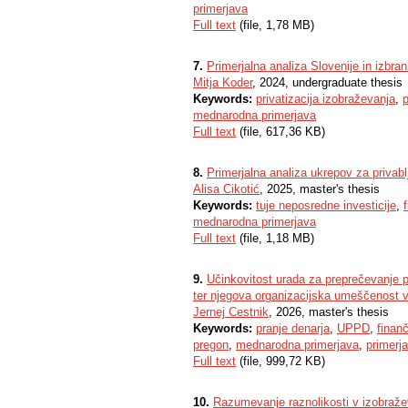
primerjava
Full text
(file, 1,78 MB)
7.
Primerjalna analiza Slovenije in izbra
Mitja Koder
, 2024, undergraduate thesis
Keywords:
privatizacija izobraževanja
,
p
mednarodna primerjava
Full text
(file, 617,36 KB)
8.
Primerjalna analiza ukrepov za privablj
Alisa Cikotić
, 2025, master's thesis
Keywords:
tuje neposredne investicije
,
mednarodna primerjava
Full text
(file, 1,18 MB)
9.
Učinkovitost urada za preprečevanje pr
ter njegova organizacijska umeščenost 
Jernej Cestnik
, 2026, master's thesis
Keywords:
pranje denarja
,
UPPD
,
finan
pregon
,
mednarodna primerjava
,
primerj
Full text
(file, 999,72 KB)
10.
Razumevanje raznolikosti v izobraže