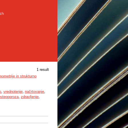
rch
1 result
ometrije in strukturno
b
,
vrednotenje
,
načrtovanje
,
osteoporoza
,
zdravljenje
,