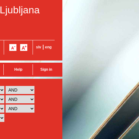
 Ljubljana
|
slv
eng
Help
Sign in