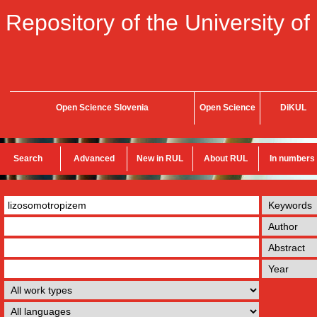
Repository of the University of
Open Science Slovenia
Open Science
DiKUL
Search
Advanced
New in RUL
About RUL
In numbers