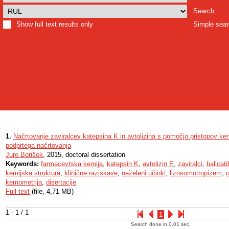
Search
Show full text results only
Simple sea
1.
Načrtovanje zaviralcev katepsina K in avtolizina s pomočjo pristopov kem
podprtega načrtovanja
Jure Borišek
, 2015, doctoral dissertation
Keywords:
farmacevtska kemija
,
katepsin K
,
avtolizin E
,
zaviralci
,
balicati
kemijska struktura
,
klinične raziskave
,
neželeni učinki
,
lizosomotropizem
,
kemometrija
,
disertacije
Full text
(file, 4,71 MB)
1 - 1 / 1
1
Search done in 0.01 sec.