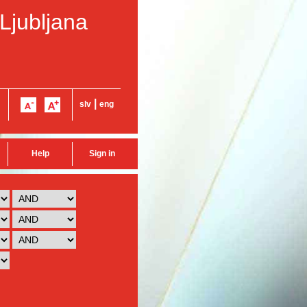
 Ljubljana
|
slv
eng
Help
Sign in