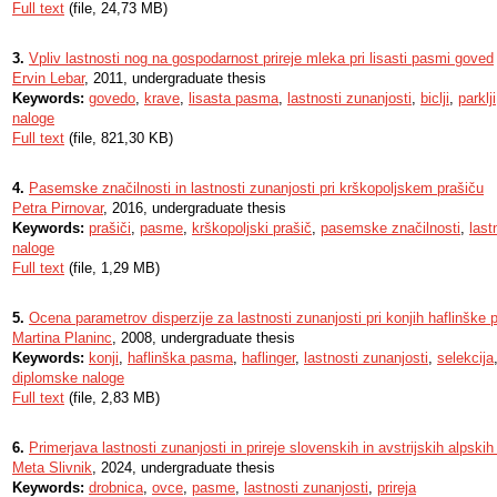
Full text
(file, 24,73 MB)
3.
Vpliv lastnosti nog na gospodarnost prireje mleka pri lisasti pasmi goved
Ervin Lebar
, 2011, undergraduate thesis
Keywords:
govedo
,
krave
,
lisasta pasma
,
lastnosti zunanjosti
,
biclji
,
parklji
naloge
Full text
(file, 821,30 KB)
4.
Pasemske značilnosti in lastnosti zunanjosti pri krškopoljskem prašiču
Petra Pirnovar
, 2016, undergraduate thesis
Keywords:
prašiči
,
pasme
,
krškopoljski prašič
,
pasemske značilnosti
,
last
naloge
Full text
(file, 1,29 MB)
5.
Ocena parametrov disperzije za lastnosti zunanjosti pri konjih haflinške
Martina Planinc
, 2008, undergraduate thesis
Keywords:
konji
,
haflinška pasma
,
haflinger
,
lastnosti zunanjosti
,
selekcija
diplomske naloge
Full text
(file, 2,83 MB)
6.
Primerjava lastnosti zunanjosti in prireje slovenskih in avstrijskih alpsk
Meta Slivnik
, 2024, undergraduate thesis
Keywords:
drobnica
,
ovce
,
pasme
,
lastnosti zunanjosti
,
prireja