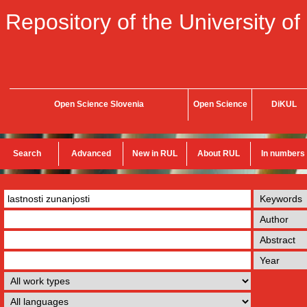
Repository of the University of
Open Science Slovenia
Open Science
DiKUL
Search
Advanced
New in RUL
About RUL
In numbers