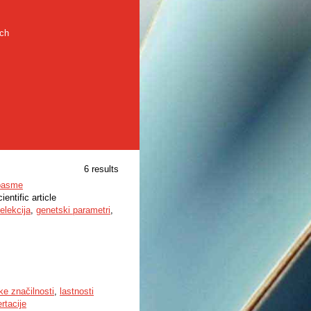
rch
6 results
 pasme
ientific article
elekcija
,
genetski parametri
,
ke značilnosti
,
lastnosti
ertacije