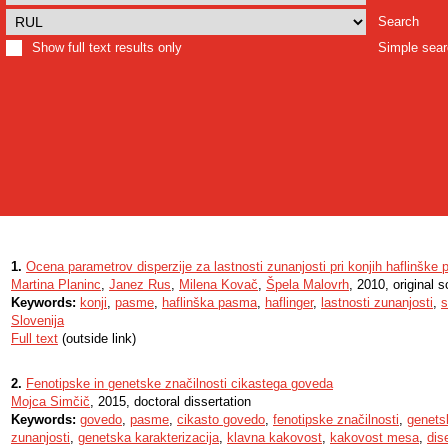
Search
Show full text results only
Simple sea
1.
Ocena parametrov disperzije za lastnosti zunanjosti pri konjih haflinške
Martina Planinc
,
Janez Rus
,
Milena Kovač
,
Špela Malovrh
, 2010, original sc
Keywords:
konji
,
pasme
,
haflinška pasma
,
haflinger
,
lastnosti zunanjosti
,
s
Slovenija
Full text
(outside link)
2.
Fenotipske in genetske značilnosti cikastega goveda
Mojca Simčič
, 2015, doctoral dissertation
Keywords:
govedo
,
pasme
,
cikasto govedo
,
fenotipske značilnosti
,
genets
zunanjosti
,
genetska karakterizacija
,
klavna kakovost
,
kakovost mesa
,
dis