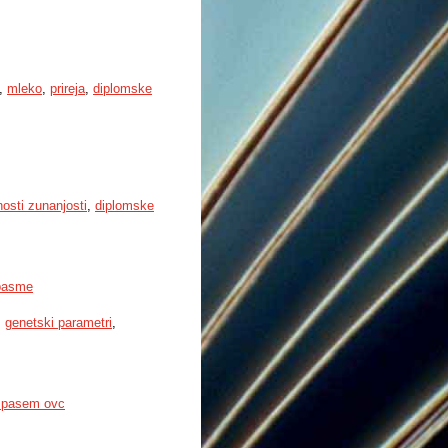
,
mleko
,
prireja
,
diplomske
nosti zunanjosti
,
diplomske
 pasme
,
genetski parametri
,
ih pasem ovc