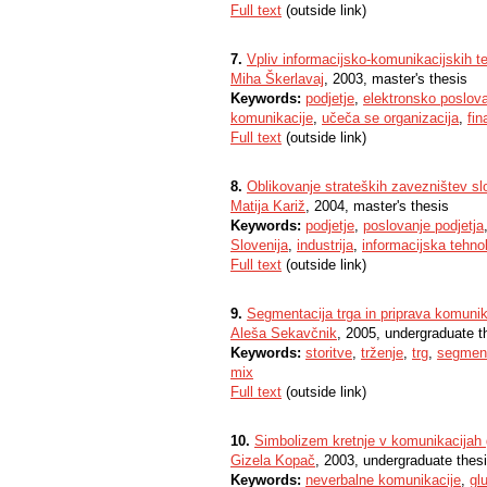
Full text
(outside link)
7.
Vpliv informacijsko-komunikacijskih t
Miha Škerlavaj
, 2003, master's thesis
Keywords:
podjetje
,
elektronsko poslov
komunikacije
,
učeča se organizacija
,
fi
Full text
(outside link)
8.
Oblikovanje strateških zavezništev slo
Matija Kariž
, 2004, master's thesis
Keywords:
podjetje
,
poslovanje podjetja
Slovenija
,
industrija
,
informacijska tehnol
Full text
(outside link)
9.
Segmentacija trga in priprava komunik
Aleša Sekavčnik
, 2005, undergraduate t
Keywords:
storitve
,
trženje
,
trg
,
segment
mix
Full text
(outside link)
10.
Simbolizem kretnje v komunikacijah
Gizela Kopač
, 2003, undergraduate thes
Keywords:
neverbalne komunikacije
,
gl