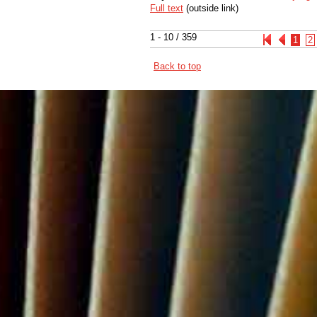
Full text
(outside link)
1 - 10 / 359
1
2
Back to top