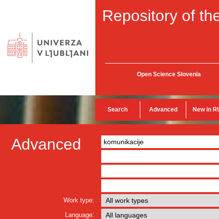
Repository of the
Open Science Slovenia
Search
Advanced
New in R
Advanced
Work type:
Language: