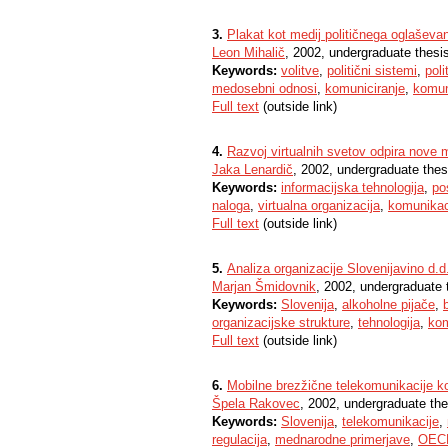
3.
Plakat kot medij političnega oglaševa
Leon Mihalič
, 2002, undergraduate thesi
Keywords:
volitve
,
politični sistemi
,
poli
medosebni odnosi
,
komuniciranje
,
komun
Full text
(outside link)
4.
Razvoj virtualnih svetov odpira nove 
Jaka Lenardič
, 2002, undergraduate thes
Keywords:
informacijska tehnologija
,
po
naloga
,
virtualna organizacija
,
komunikac
Full text
(outside link)
5.
Analiza organizacije Slovenijavino d.d
Marjan Šmidovnik
, 2002, undergraduate 
Keywords:
Slovenija
,
alkoholne pijače
,
organizacijske strukture
,
tehnologija
,
kom
Full text
(outside link)
6.
Mobilne brezžične telekomunikacije kot
Špela Rakovec
, 2002, undergraduate the
Keywords:
Slovenija
,
telekomunikacije
,
regulacija
,
mednarodne primerjave
,
OEC