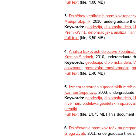
Full text
(file, 4,08 MB)
3.
Določitev vertikalnih premikov reperje
Mateja Slapnik
, 2010, undergraduate the
Keywords:
geodezija
,
diplomska dela
,
U
PremikWin1
,
deformacijska analiza Han
Full text
(file, 3,50 MB)
4.
Analiza kakovosti določitve koordina
Kristina Slatinek
, 2010, undergraduate t
Keywords:
geodezija
,
diplomska dela
,
V
opazovanj
,
prostorska transformacija
,
na
Full text
(file, 1,48 MB)
5.
Izmera terestričnih geodetskih mrež 
Karmen Šepetavc
, 2008, undergraduate 
Keywords:
geodezija
,
diplomska dela
,
U
nivelman
,
obdelava geodetskih opazovan
premiki
Full text
(file, 14,73 MB) This document 
6.
Določevanje premikov točk na pregradi
Grega Žvab
, 2011, undergraduate thesis