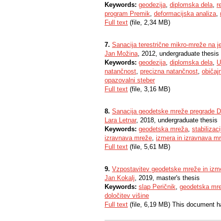
Keywords:
geodezija
,
diplomska dela
,
r
program Premik
,
deformacijska analiza
,
Full text
(file, 2,34 MB)
7.
Sanacija terestrične mikro-mreže na 
Jan Možina
, 2012, undergraduate thesis
Keywords:
geodezija
,
diplomska dela
,
U
natančnost
,
precizna natančnost
,
običaj
opazovalni steber
Full text
(file, 3,16 MB)
8.
Sanacija geodetske mreže pregrade Dr
Lara Letnar
, 2018, undergraduate thesis
Keywords:
geodetska mreža
,
stabilizac
izravnava mreže
,
izmera in izravnava m
Full text
(file, 5,61 MB)
9.
Vzpostavitev geodetske mreže in izme
Jan Kokalj
, 2019, master's thesis
Keywords:
slap Peričnik
,
geodetska mr
določitev višine
Full text
(file, 6,19 MB) This document h