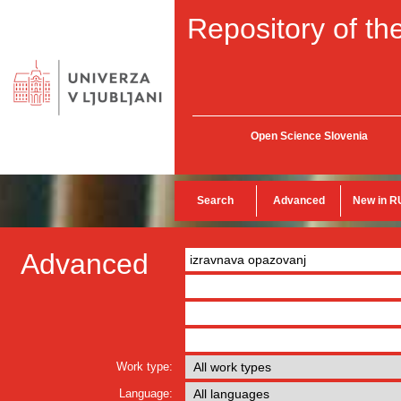
Repository of the
Open Science Slovenia
Search
Advanced
New in R
Advanced
Work type:
Language: