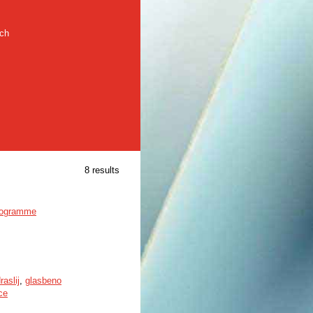
rch
8 results
programme
aslij
,
glasbeno
ce