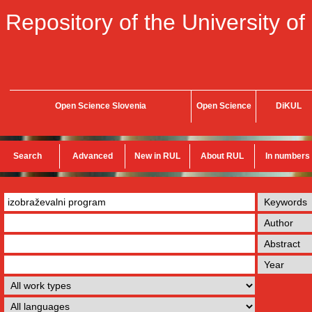
Repository of the University of
Open Science Slovenia
Open Science
DiKUL
Search
Advanced
New in RUL
About RUL
In numbers