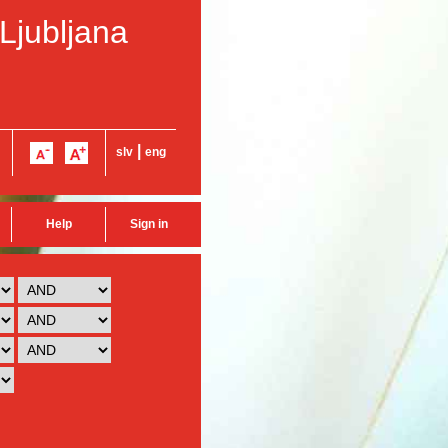
 Ljubljana
|
slv
eng
Help
Sign in