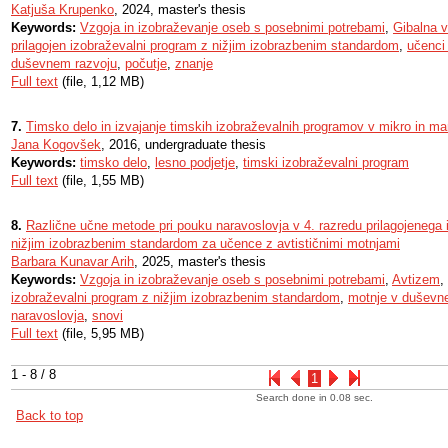
Katjuša Krupenko
, 2024, master's thesis
Keywords:
Vzgoja in izobraževanje oseb s posebnimi potrebami
,
Gibalna 
prilagojen izobraževalni program z nižjim izobrazbenim standardom
,
učenci 
duševnem razvoju
,
počutje
,
znanje
Full text
(file, 1,12 MB)
7.
Timsko delo in izvajanje timskih izobraževalnih programov v mikro in man
Jana Kogovšek
, 2016, undergraduate thesis
Keywords:
timsko delo
,
lesno podjetje
,
timski izobraževalni program
Full text
(file, 1,55 MB)
8.
Različne učne metode pri pouku naravoslovja v 4. razredu prilagojenega
nižjim izobrazbenim standardom za učence z avtističnimi motnjami
Barbara Kunavar Arih
, 2025, master's thesis
Keywords:
Vzgoja in izobraževanje oseb s posebnimi potrebami
,
Avtizem
,
izobraževalni program z nižjim izobrazbenim standardom
,
motnje v duševn
naravoslovja
,
snovi
Full text
(file, 5,95 MB)
1 - 8 / 8
1
Search done in 0.08 sec.
Back to top