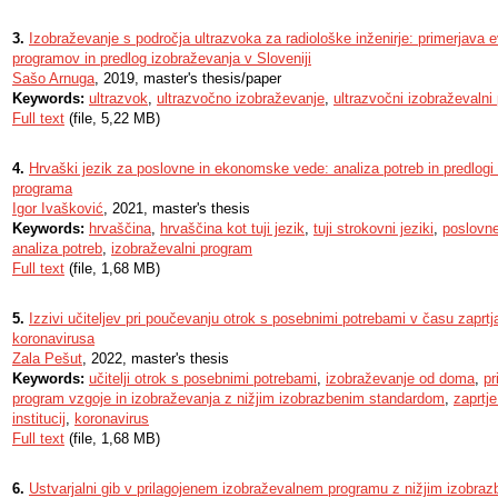
3.
Izobraževanje s področja ultrazvoka za radiološke inženirje: primerjava 
programov in predlog izobraževanja v Sloveniji
Sašo Arnuga
, 2019, master's thesis/paper
Keywords:
ultrazvok
,
ultrazvočno izobraževanje
,
ultrazvočni izobraževalni
Full text
(file, 5,22 MB)
4.
Hrvaški jezik za poslovne in ekonomske vede: analiza potreb in predlogi
programa
Igor Ivašković
, 2021, master's thesis
Keywords:
hrvaščina
,
hrvaščina kot tuji jezik
,
tuji strokovni jeziki
,
poslovn
analiza potreb
,
izobraževalni program
Full text
(file, 1,68 MB)
5.
Izzivi učiteljev pri poučevanju otrok s posebnimi potrebami v času zaprtja
koronavirusa
Zala Pešut
, 2022, master's thesis
Keywords:
učitelji otrok s posebnimi potrebami
,
izobraževanje od doma
,
pr
program vzgoje in izobraževanja z nižjim izobrazbenim standardom
,
zaprtj
institucij
,
koronavirus
Full text
(file, 1,68 MB)
6.
Ustvarjalni gib v prilagojenem izobraževalnem programu z nižjim izobr