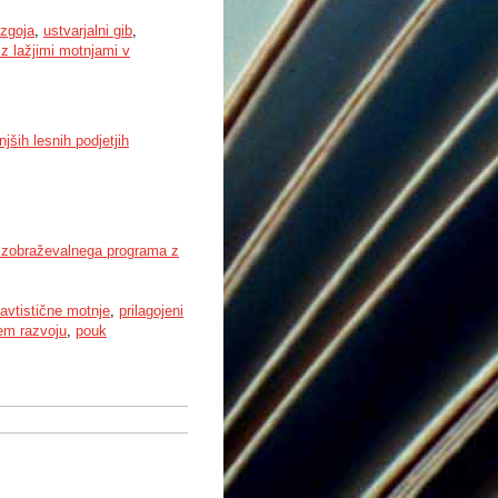
vzgoja
,
ustvarjalni gib
,
z lažjimi motnjami v
jših lesnih podjetjih
 izobraževalnega programa z
avtistične motnje
,
prilagojeni
em razvoju
,
pouk