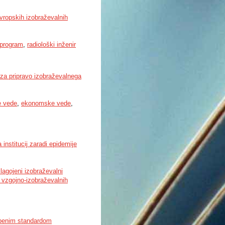
evropskih izobraževalnih
 program
,
radiološki inženir
 za pripravo izobraževalnega
e vede
,
ekonomske vede
,
 institucij zaradi epidemije
ilagojeni izobraževalni
e vzgojno-izobraževalnih
azbenim standardom