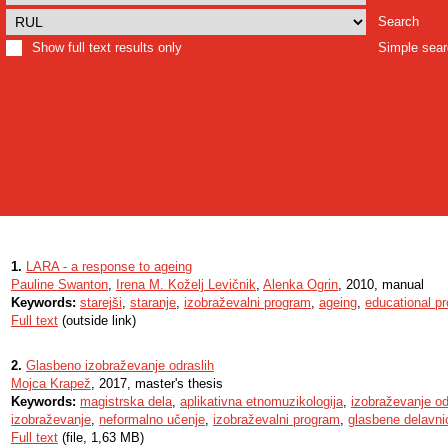
Search
Show full text results only
Simple sea
1.
LARA - a response to ageing
Pauline Swanton
,
Irena M. Koželj Levičnik
,
Alenka Ogrin
, 2010, manual
Keywords:
starejši
,
staranje
,
izobraževalni program
,
ageing
,
educational 
Full text
(outside link)
2.
Glasbeno izobraževanje odraslih
Mojca Krapež
, 2017, master's thesis
Keywords:
magistrska dela
,
aplikativna etnomuzikologija
,
izobraževanje odr
izobraževanje
,
neformalno učenje
,
izobraževalni program
,
glasbene delavni
Full text
(file, 1,63 MB)