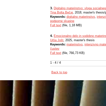
3.
Digitalno materinstvo: vloga socialnega
Tina Bolta Bečaj
, 2018, master's thesis/
Keywords:
digitalno materinstvo
,
intenz
podporne skupine
Full text
(file, 1,18 MB)
4.
Emocionalno delo in sodobno materinst
Urša Jošt
, 2025, master's thesis
Keywords:
materinstvo
,
intenzivno mate
čustev
Full text
(file, 766,73 KB)
1 - 4 / 4
Back to top