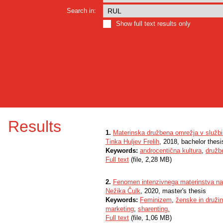
Search in:
Show full text results only
Results
1.
Materinska družbena omrežja v služb
Tinka Huljev Frelih
, 2018, bachelor thesi
Keywords:
androcentična kultura
,
družb
Full text
(file, 2,28 MB)
2.
Fenomen intenzivnega materinstva n
Nežika Čulk
, 2020, master's thesis
Keywords:
Feminizem
,
ženske in druži
marketing
,
sharenting.
Full text
(file, 1,06 MB)