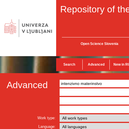
Repository of the
Open Science Slovenia
Search
Advanced
New in R
Advanced
Work type:
Language: