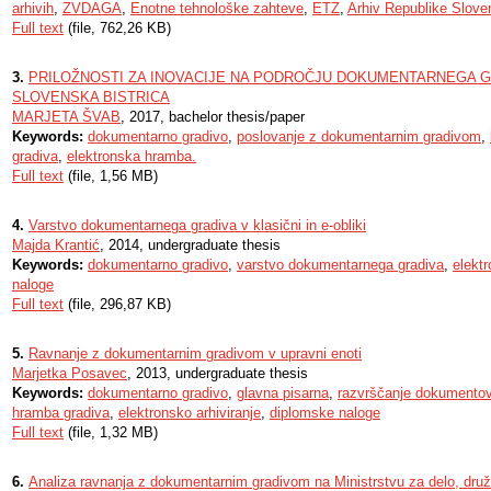
arhivih
,
ZVDAGA
,
Enotne tehnološke zahteve
,
ETZ
,
Arhiv Republike Sloven
Full text
(file, 762,26 KB)
3.
PRILOŽNOSTI ZA INOVACIJE NA PODROČJU DOKUMENTARNEGA G
SLOVENSKA BISTRICA
MARJETA ŠVAB
, 2017, bachelor thesis/paper
Keywords:
dokumentarno gradivo
,
poslovanje z dokumentarnim gradivom
,
gradiva
,
elektronska hramba.
Full text
(file, 1,56 MB)
4.
Varstvo dokumentarnega gradiva v klasični in e-obliki
Majda Krantić
, 2014, undergraduate thesis
Keywords:
dokumentarno gradivo
,
varstvo dokumentarnega gradiva
,
elekt
naloge
Full text
(file, 296,87 KB)
5.
Ravnanje z dokumentarnim gradivom v upravni enoti
Marjetka Posavec
, 2013, undergraduate thesis
Keywords:
dokumentarno gradivo
,
glavna pisarna
,
razvrščanje dokumento
hramba gradiva
,
elektronsko arhiviranje
,
diplomske naloge
Full text
(file, 1,32 MB)
6.
Analiza ravnanja z dokumentarnim gradivom na Ministrstvu za delo, druž