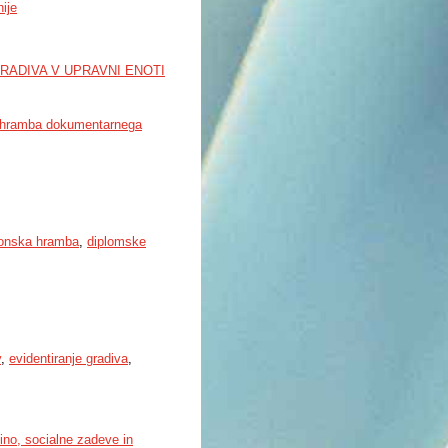
ije
RADIVA V UPRAVNI ENOTI
hramba dokumentarnega
ronska hramba
,
diplomske
v
,
evidentiranje gradiva
,
ino, socialne zadeve in