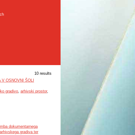
rch
10 results
 V OSNOVNI ŠOLI
sko gradivo
,
arhivski prostor
,
amba dokumentarnega
rhivskega gradiva ter