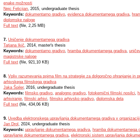
enake možnosti
Nejc Felicijan
, 2015, undergraduate thesis
Keywords:
dokumentarno gradivo
,
evidenca dokumentarnega gradiva
,
hra
diplomske naloge
Full text
(file, 2,25 MB)
7.
Uničenje dokumentarnega gradiva
Tatjana Ikič
, 2014, master's thesis
Keywords:
dokumentarno gradivo
,
hramba dokumentarnega gradiva
,
uniče
magistrske naloge
Full text
(file, 921,10 KB)
8.
Vpliv razumevanja pojma film na strategije za dolgoročno ohranjanje in 
arhivskega filmskega gradiva
Jaka Špiler
, 2016, undergraduate thesis
Keywords:
filmsko gradivo
,
analogno gradivo
,
fotokemični filmski nosilci
,
h
arhiviranje
,
filmski arhivi
,
filmsko arhivsko gradivo
,
diplomska dela
Full text
(file, 434,06 KB)
9.
Uvedba elektronskega upravljanja dokumentarnega gradiva v organizaciji
Jan Drol
, 2024, undergraduate thesis
Keywords:
upravljanje dokumentarnega gradiva
,
hramba dokumentarnega g
upravljanje dokumentarnega gradiva
,
elektronski sistem upravljanja dokum