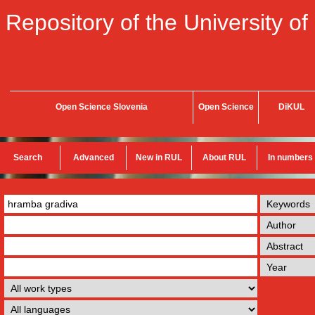
Repository of the University of
Open Science Slovenia
Open Science
DiKUL
Search
Advanced
New in RUL
About RUL
In numbers