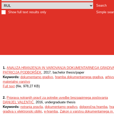
Search
Show full text results only
Simple sea
1.
ANALIZA HRANJENJA IN VAROVANJA DOKUMENTARNEGA GRADIVA
PATRICIJA PODBORŠEK
, 2017, bachelor thesis/paper
Keywords:
dokumentarno gradivo
,
hramba dokumentarnega gradiva
,
arhiv
materialno varstvo
Full text
(file, 978,27 KB)
2.
Priprava notranjih pravil za potrebe uvedbe brezpapirnega poslovanja
DANIJEL VALENTIĆ
, 2016, undergraduate thesis
Keywords:
notranja pravila
,
dokumentarno gradivo
,
dolgoročna hramba
,
hr
gradiva v elektronski obliki
,
e-hramba
,
Zakon o varstvu dokumentarnega in a