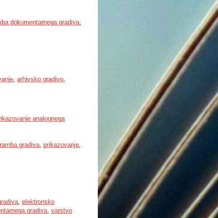
mba dokumentarnega gradiva
,
vanje
,
arhivsko gradivo
,
prikazovanje analognega
ramba gradiva
,
prikazovanje
,
radiva
,
elektronsko
entarnega gradiva
,
varstvo