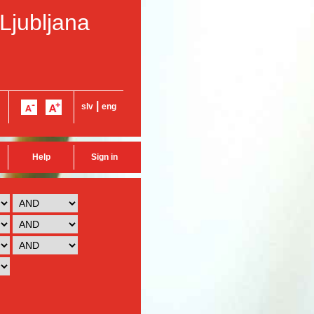
 Ljubljana
|
slv
eng
Help
Sign in