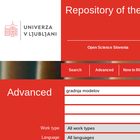
Repository of the
Open Science Slovenia
Search
Advanced
New in R
Advanced
Work type:
Language: