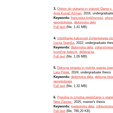
3.
Odnos do staranja in starosti Dame v
Anja Kovač Ažman
, 2016, undergraduate
Keywords:
francoska književnost
,
slove
gerontologija
,
diplomsko delo
Full text
(file, 1,41 MB)
4.
Izboljšanje kakovosti življenjskega sl
Lucija Staniša
, 2022, undergraduate thes
Keywords:
diplomska dela
,
zdravstvena
kronične bolezni
,
defekacija
Full text
(file, 1,05 MB)
5.
Delovna terapija in motnje spanja stare
Lara Petek
, 2024, undergraduate thesis
Keywords:
diplomska dela
,
delovna tera
gerontologija
Full text
(file, 1,32 MB)
6.
Pravilna in zmotna prepričanja o star
Neja Zgonec
, 2025, master's thesis
Keywords:
magistrska dela
,
zdravstven
Full text
(file, 780,20 KB)