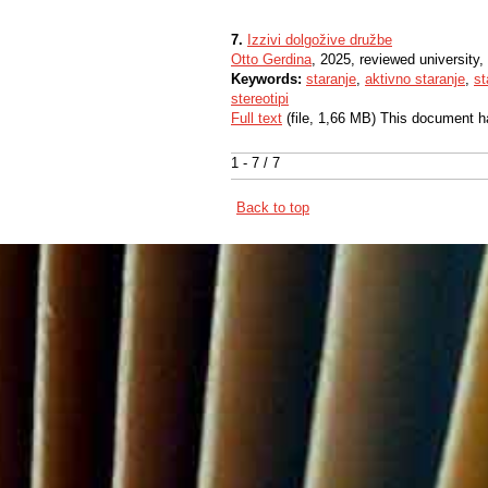
7.
Izzivi dolgožive družbe
Otto Gerdina
, 2025, reviewed university,
Keywords:
staranje
,
aktivno staranje
,
st
stereotipi
Full text
(file, 1,66 MB) This document h
1 - 7 / 7
Back to top