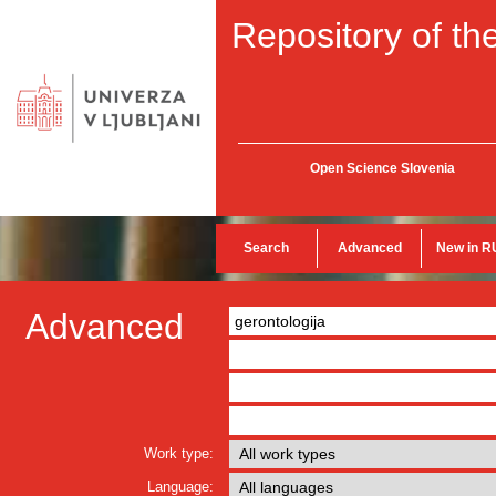
Repository of the
Open Science Slovenia
Search
Advanced
New in R
Advanced
Work type:
Language: