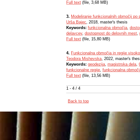
Full text
(file, 3,68 MB)
3.
Modeliranje funkcionalnih območij po 
Urša Bajec
, 2018, master's thesis
Keywords:
funkcionalna območja
,
dosto
delavcev
,
dostopnost do delovnih mest
,
Full text
(file, 15,80 MB)
4.
Funkcionalna območja in regije visoko
Teodora Mishevska
, 2022, master's thes
Keywords:
geodezija
,
magistrska dela
,
funkcionalne regije
,
funkcionalna območj
Full text
(file, 13,56 MB)
1 - 4 / 4
Back to top