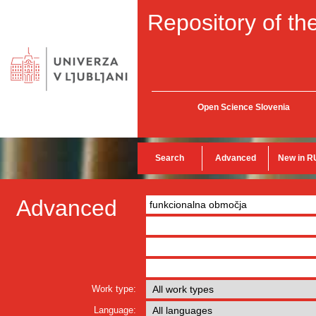
Repository of the
Open Science Slovenia
Search
Advanced
New in R
Advanced
Work type:
Language: