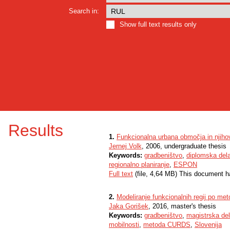
Search in:
Show full text results only
Results
1.
Funkcionalna urbana območja in njiho
Jernej Volk
, 2006, undergraduate thesis
Keywords:
gradbeništvo
,
diplomska del
regionalno planiranje
,
ESPON
Full text
(file, 4,64 MB) This document h
2.
Modeliranje funkcionalnih regij po m
Jaka Gorišek
, 2016, master's thesis
Keywords:
gradbeništvo
,
magistrska de
mobilnosti
,
metoda CURDS
,
Slovenija