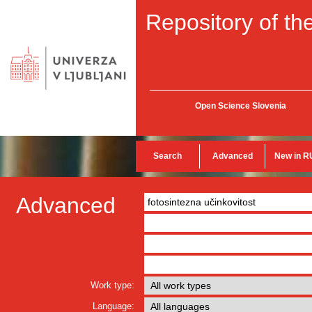
Repository of the
Open Science Slovenia
Search
Advanced
New in R
Advanced
Work type:
Language: