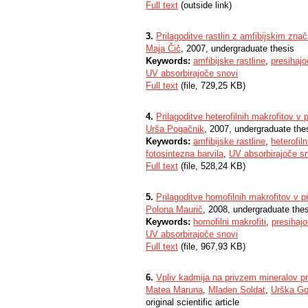
Full text
(outside link)
3.
Prilagoditve rastlin z amfibijskim zna
Maja Čič
, 2007, undergraduate thesis
Keywords:
amfibijske rastline
,
presihajo
UV absorbirajoče snovi
Full text
(file, 729,25 KB)
4.
Prilagoditve heterofilnih makrofitov v 
Urša Pogačnik
, 2007, undergraduate the
Keywords:
amfibijske rastline
,
heterofiln
fotosintezna barvila
,
UV absorbirajoče s
Full text
(file, 528,24 KB)
5.
Prilagoditve homofilnih makrofitov v p
Polona Maurič
, 2008, undergraduate the
Keywords:
homofilni makrofiti
,
presihaj
UV absorbirajoče snovi
Full text
(file, 967,93 KB)
6.
Vpliv kadmija na privzem mineralov pr
Matea Maruna
,
Mladen Soldat
,
Urška Go
original scientific article