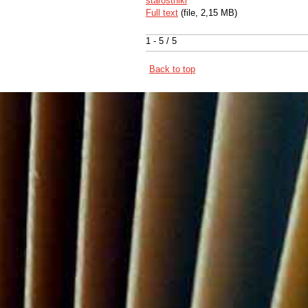
starostniki
Full text
(file, 2,15 MB)
1 - 5 / 5
Back to top