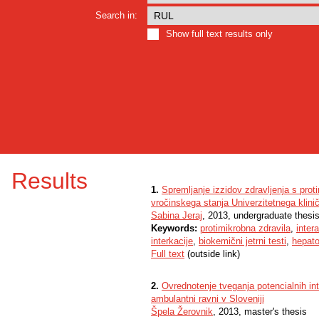
Search in:
Show full text results only
Results
1.
Spremljanje izzidov zdravljenja s proti
vročinskega stanja Univerzitetnega klini
Sabina Jeraj
, 2013, undergraduate thesi
Keywords:
protimikrobna zdravila
,
inter
interkacije
,
biokemični jetrni testi
,
hepato
Full text
(outside link)
2.
Ovrednotenje tveganja potencialnih int
ambulantni ravni v Sloveniji
Špela Žerovnik
, 2013, master's thesis