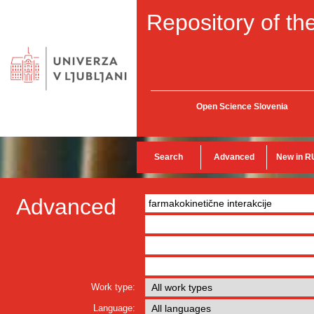
Repository of the
Open Science Slovenia
Search
Advanced
New in R
Advanced
Work type:
Language: