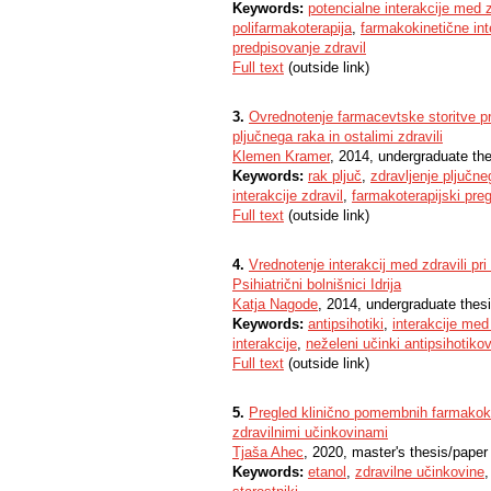
Keywords:
potencialne interakcije med z
polifarmakoterapija
,
farmakokinetične int
predpisovanje zdravil
Full text
(outside link)
3.
Ovrednotenje farmacevtske storitve pr
pljučnega raka in ostalimi zdravili
Klemen Kramer
, 2014, undergraduate th
Keywords:
rak pljuč
,
zdravljenje pljučne
interakcije zdravil
,
farmakoterapijski preg
Full text
(outside link)
4.
Vrednotenje interakcij med zdravili pri
Psihiatrični bolnišnici Idrija
Katja Nagode
, 2014, undergraduate thes
Keywords:
antipsihotiki
,
interakcije med 
interakcije
,
neželeni učinki antipsihotiko
Full text
(outside link)
5.
Pregled klinično pomembnih farmakoki
zdravilnimi učinkovinami
Tjaša Ahec
, 2020, master's thesis/paper
Keywords:
etanol
,
zdravilne učinkovine