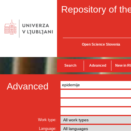
Repository of the
Open Science Slovenia
Search
Advanced
New in R
Advanced
Work type:
Language: