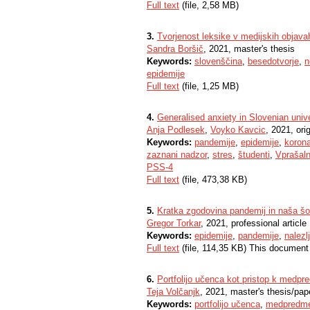
Full text
(file, 2,58 MB)
3.
Tvorjenost leksike v medijskih objava
Sandra Boršič
, 2021, master's thesis
Keywords:
slovenščina
,
besedotvorje
,
n
epidemije
Full text
(file, 1,25 MB)
4.
Generalised anxiety in Slovenian univ
Anja Podlesek
,
Voyko Kavcic
, 2021, orig
Keywords:
pandemije
,
epidemije
,
korona
zaznani nadzor
,
stres
,
študenti
,
Vprašaln
PSS-4
Full text
(file, 473,38 KB)
5.
Kratka zgodovina pandemij in naša šo
Gregor Torkar
, 2021, professional article
Keywords:
epidemije
,
pandemije
,
nalezl
Full text
(file, 114,35 KB) This document
6.
Portfolijo učenca kot pristop k medpr
Teja Volčanjk
, 2021, master's thesis/pap
Keywords:
portfolijo učenca
,
medpredme