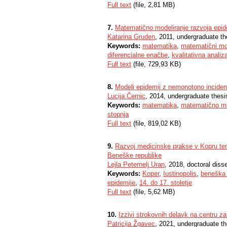
Full text
(file, 2,81 MB)
7.
Matematično modeliranje razvoja epidem
Katarina Gruden
, 2011, undergraduate th
Keywords:
matematika
,
matematični mo
diferencialne enačbe
,
kvalitativna analiz
Full text
(file, 729,93 KB)
8.
Modeli epidemij z nemonotono inciden
Lucija Černic
, 2014, undergraduate thesi
Keywords:
matematika
,
matematično mo
stopnja
Full text
(file, 819,02 KB)
9.
Razvoj medicinske prakse v Kopru ter 
Beneške republike
Lejla Peternelj Uran
, 2018, doctoral disse
Keywords:
Koper
,
Iustinopolis
,
beneška 
epidemije
,
14. do 17. stoletje
Full text
(file, 5,62 MB)
10.
Izzivi strokovnih delavk na centru z
Patricija Žgavec
, 2021, undergraduate th