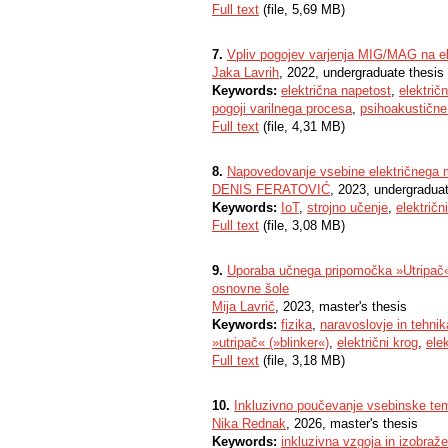
Full text
(file, 5,69 MB)
7.
Vpliv pogojev varjenja MIG/MAG na ele
Jaka Lavrih
, 2022, undergraduate thesis
Keywords:
električna napetost
,
električn
pogoji varilnega procesa
,
psihoakustične
Full text
(file, 4,31 MB)
8.
Napovedovanje vsebine električnega 
DENIS FERATOVIĆ
, 2023, undergraduat
Keywords:
IoT
,
strojno učenje
,
električn
Full text
(file, 3,08 MB)
9.
Uporaba učnega pripomočka »Utripač« p
osnovne šole
Mija Lavrič
, 2023, master's thesis
Keywords:
fizika
,
naravoslovje in tehnik
»utripač« (»blinker«)
,
električni krog
,
elek
Full text
(file, 3,18 MB)
10.
Inkluzivno poučevanje vsebinske teme
Nika Rednak
, 2026, master's thesis
Keywords:
inkluzivna vzgoja in izobraž