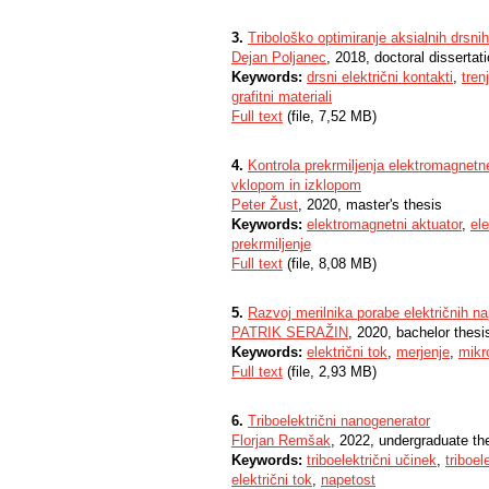
3.
Tribološko optimiranje aksialnih drsni
Dejan Poljanec
, 2018, doctoral dissertat
Keywords:
drsni električni kontakti
,
tren
grafitni materiali
Full text
(file, 7,52 MB)
4.
Kontrola prekrmiljenja elektromagnetn
vklopom in izklopom
Peter Žust
, 2020, master's thesis
Keywords:
elektromagnetni aktuator
,
ele
prekrmiljenje
Full text
(file, 8,08 MB)
5.
Razvoj merilnika porabe električnih n
PATRIK SERAŽIN
, 2020, bachelor thesi
Keywords:
električni tok
,
merjenje
,
mikr
Full text
(file, 2,93 MB)
6.
Triboelektrični nanogenerator
Florjan Remšak
, 2022, undergraduate th
Keywords:
triboelektrični učinek
,
triboel
električni tok
,
napetost