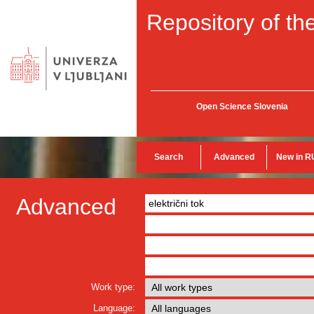
Repository of the
Open Science Slovenia
Search
Advanced
New in R
Advanced
Work type:
Language: