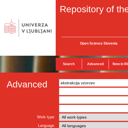
Repository of the
Open Science Slovenia
Search
Advanced
New in R
Advanced
Work type:
Language: