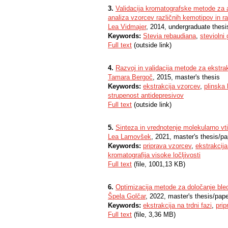
3.
Validacija kromatografske metode za an
analiza vzorcev različnih kemotipov in ra
Lea Vidmajer
, 2014, undergraduate thesi
Keywords:
Stevia rebaudiana
,
steviolni 
Full text
(outside link)
4.
Razvoj in validacija metode za ekstrak
Tamara Bergoč
, 2015, master's thesis
Keywords:
ekstrakcija vzorcev
,
plinska 
strupenost antidepresivov
Full text
(outside link)
5.
Sinteza in vrednotenje molekularno vt
Lea Lamovšek
, 2021, master's thesis/pa
Keywords:
priprava vzorcev
,
ekstrakcija
kromatografija visoke ločljivosti
Full text
(file, 1001,13 KB)
6.
Optimizacija metode za določanje bleo
Špela Golčar
, 2022, master's thesis/pap
Keywords:
ekstrakcija na trdni fazi
,
prip
Full text
(file, 3,36 MB)