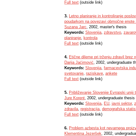
Full text
(outside link)
3.
Letno planiranje in kontroliranje pos
poudarkom na povezavi območne enote i
Suzana Jarc
, 2002, master's thesis
Keywords:
Slovenija
,
zdravstvo
,
zavaro
planiranje
,
kontrola
Full text
(outside link)
4.
Etične dileme pri trženju zdravil brez 
Darija Jaćimović
, 2002, undergraduate t
Keywords:
Slovenija
,
farmacevtska indus
svetovanje
,
raziskave
,
ankete
Full text
(outside link)
5.
Približevanje Slovenije Evropski uniji t
Jure Korent
, 2002, undergraduate thesis
Keywords:
Slovenija
,
EU
,
javni sektor
,
zdravila
,
registracija
,
demografska statis
Full text
(outside link)
6.
Problem azbesta kot nevarnega proiz
Klementina Jezeršek
, 2002, undergradua