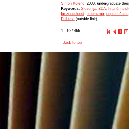
Simon Kolenc
, 2003, undergraduate thes
Keywords:
Slovenija
,
ZDA
,
finančni sis
brezposelnost
,
izobrazma
,
nepremičnine
Full text
(outside link)
1 - 10 / 455
1
2
Back to top