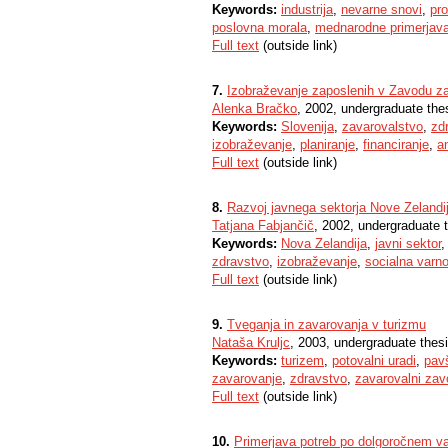
Keywords:
industrija
,
nevarne snovi
,
pro
poslovna morala
,
mednarodne primerjav
Full text
(outside link)
7.
Izobraževanje zaposlenih v Zavodu za
Alenka Bračko
, 2002, undergraduate the
Keywords:
Slovenija
,
zavarovalstvo
,
zd
izobraževanje
,
planiranje
,
financiranje
,
a
Full text
(outside link)
8.
Razvoj javnega sektorja Nove Zelandi
Tatjana Fabjančič
, 2002, undergraduate 
Keywords:
Nova Zelandija
,
javni sektor
zdravstvo
,
izobraževanje
,
socialna varn
Full text
(outside link)
9.
Tveganja in zavarovanja v turizmu
Nataša Kruljc
, 2003, undergraduate thes
Keywords:
turizem
,
potovalni uradi
,
pavš
zavarovanje
,
zdravstvo
,
zavarovalni zav
Full text
(outside link)
10.
Primerjava potreb po dolgoročnem va