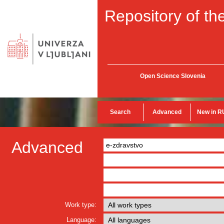
Repository of the
Open Science Slovenia
Search
Advanced
New in R
Advanced
Work type:
Language: