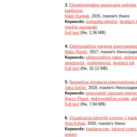
3.
Eksperimentalno opazovanje prehoda i
kapljevina
Matic Kunšek
, 2015, master's thesis
Keywords:
mehanika tekočin
,
dvofazni 
mrežno zaznavalo
Full text
(file, 2,36 MB)
4.
Elektrostatično merjenje pnevmatskeg
Matic Romih
, 2017, master's thesis/pape
Keywords:
elektrostatični naboj
,
elektro
negotovost
,
multiregresija
,
dvofazni tok
Full text
(file, 32,12 MB)
5.
Numerična simulacija pnevmatskega 
Jaka Sečen
, 2018, master's thesis/pape
Keywords:
pnevmatski transport premo
Ansys Fluent
,
elektrostatična sonda
,
ele
Full text
(file, 7,84 MB)
6.
Vizualizacija tokovnih vzorcev v kapil
Anja Kuhelj
, 2020, master's thesis
Keywords:
kapilarna cev
,
tokovni vzorci
sistem