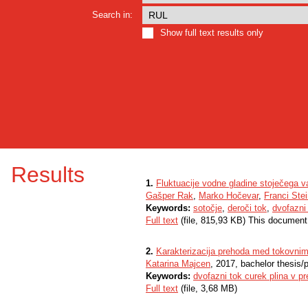
Search in:
Show full text results only
Results
1.
Fluktuacije vodne gladine stoječega v
Gašper Rak
,
Marko Hočevar
,
Franci Ste
Keywords:
sotočje
,
deroči tok
,
dvofazni
Full text
(file, 815,93 KB) This document
2.
Karakterizacija prehoda med tokovnimi
Katarina Majcen
, 2017, bachelor thesis/
Keywords:
dvofazni tok curek plina v pr
Full text
(file, 3,68 MB)