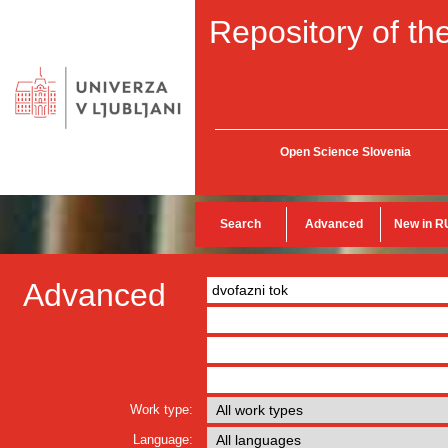
Repository of the
Open Science Slovenia
Search
Advanced
New in R
Advanced
Work type:
Language: