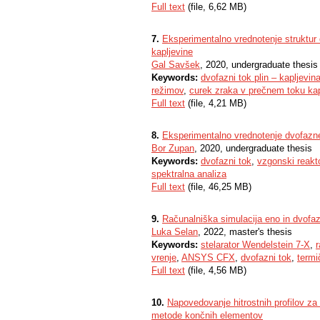
Full text
(file, 6,62 MB)
7.
Eksperimentalno vrednotenje struktur
kapljevine
Gal Savšek
, 2020, undergraduate thesis
Keywords:
dvofazni tok plin – kapljevin
režimov
,
curek zraka v prečnem toku kap
Full text
(file, 4,21 MB)
8.
Eksperimentalno vrednotenje dvofazne
Bor Zupan
, 2020, undergraduate thesis
Keywords:
dvofazni tok
,
vzgonski reakt
spektralna analiza
Full text
(file, 46,25 MB)
9.
Računalniška simulacija eno in dvofaz
Luka Selan
, 2022, master's thesis
Keywords:
stelarator Wendelstein 7-X
,
vrenje
,
ANSYS CFX
,
dvofazni tok
,
termi
Full text
(file, 4,56 MB)
10.
Napovedovanje hitrostnih profilov z
metode končnih elementov