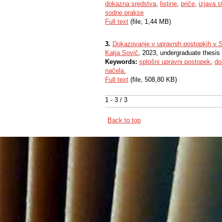
dokazna sredstva
,
listine
,
priče
,
izjava s
sodne prakse
Full text
(file, 1,44 MB)
3.
Dokazovanje v upravnih postopkih v Sl
Katja Sovič
, 2023, undergraduate thesis
Keywords:
splošni upravni postopek
,
do
načela.
Full text
(file, 508,80 KB)
1 - 3 / 3
Back to top