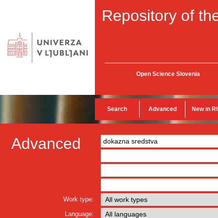
Repository of the
Open Science Slovenia
Search
Advanced
New in R
Advanced
Work type:
Language: