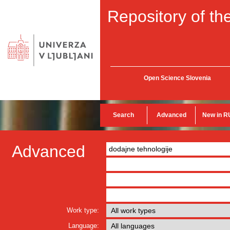
Repository of the
Open Science Slovenia
Search
Advanced
New in R
Advanced
Work type:
Language: