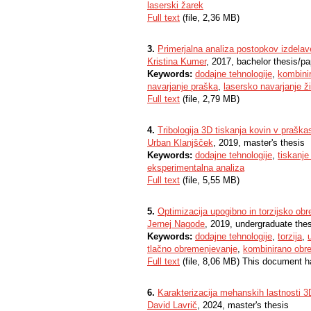
laserski žarek
Full text
(file, 2,36 MB)
3.
Primerjalna analiza postopkov izdelave
Kristina Kumer
, 2017, bachelor thesis/pa
Keywords:
dodajne tehnologije
,
kombini
navarjanje praška
,
lasersko navarjanje ž
Full text
(file, 2,79 MB)
4.
Tribologija 3D tiskanja kovin v praškas
Urban Klanjšček
, 2019, master's thesis
Keywords:
dodajne tehnologije
,
tiskanje
eksperimentalna analiza
Full text
(file, 5,55 MB)
5.
Optimizacija upogibno in torzijsko obr
Jernej Nagode
, 2019, undergraduate the
Keywords:
dodajne tehnologije
,
torzija
,
tlačno obremenjevanje
,
kombinirano obr
Full text
(file, 8,06 MB) This document h
6.
Karakterizacija mehanskih lastnosti 3D
David Lavrič
, 2024, master's thesis