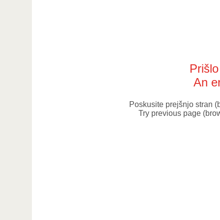
Prišl
An er
Poskusite prejšnjo stran 
Try previous page (bro