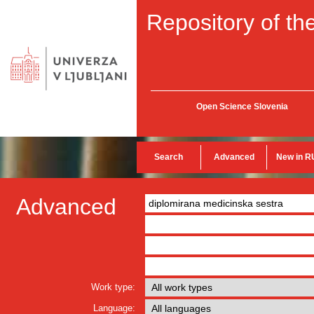
Repository of the
Open Science Slovenia
Search
Advanced
New in R
Advanced
Work type:
Language: