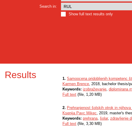
Search in:
Show full text results only
Results
1.
Samoocena pridobljenih kompetenc š
Karmen Brence
, 2018, bachelor thesis/p
Keywords:
izobraževanje
,
diplomirana m
Full text
(file, 1,20 MB)
2.
Prehranjenost šolskih otrok in njihova
Ksenija Pavc Mikec
, 2019, master's the
Keywords:
prehrana
,
šolar
,
zdravljenje d
Full text
(file, 3,30 MB)