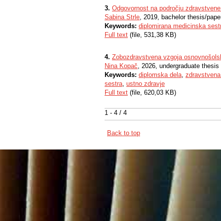
3.
Odgovornost na področju zdravstvene
Sabina Strle
, 2019, bachelor thesis/pape
Keywords:
diplomirana medicinska sest
Full text
(file, 531,38 KB)
4.
Zobozdravstvena vzgoja osnovnošolsk
Nina Kopač
, 2026, undergraduate thesis
Keywords:
diplomska dela
,
zdravstvena
sestra
,
ustno zdravje
Full text
(file, 620,03 KB)
1 - 4 / 4
Back to top