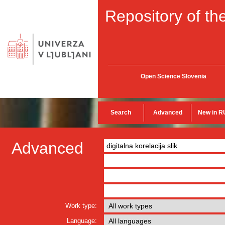
Repository of the
Open Science Slovenia
Search
Advanced
New in R
Advanced
Work type:
Language: