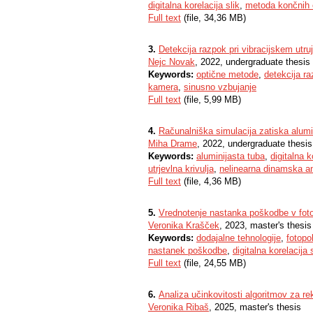
digitalna korelacija slik
,
metoda končnih 
Full text
(file, 34,36 MB)
3.
Detekcija razpok pri vibracijskem utruj
Nejc Novak
, 2022, undergraduate thesis
Keywords:
optične metode
,
detekcija r
kamera
,
sinusno vzbujanje
Full text
(file, 5,99 MB)
4.
Računalniška simulacija zatiska alumi
Miha Drame
, 2022, undergraduate thesis
Keywords:
aluminijasta tuba
,
digitalna k
utrjevlna krivulja
,
nelinearna dinamska an
Full text
(file, 4,36 MB)
5.
Vrednotenje nastanka poškodbe v fotopo
Veronika Krašček
, 2023, master's thesis
Keywords:
dodajalne tehnologije
,
fotopo
nastanek poškodbe
,
digitalna korelacija 
Full text
(file, 24,55 MB)
6.
Analiza učinkovitosti algoritmov za re
Veronika Ribaš
, 2025, master's thesis