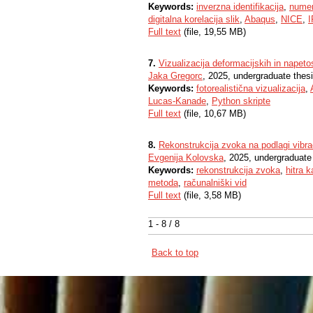
Keywords:
inverzna identifikacija
,
numer
digitalna korelacija slik
,
Abaqus
,
NICE
,
Full text
(file, 19,55 MB)
7.
Vizualizacija deformacijskih in napetos
Jaka Gregorc
, 2025, undergraduate thes
Keywords:
fotorealistična vizualizacija
,
Lucas-Kanade
,
Python skripte
Full text
(file, 10,67 MB)
8.
Rekonstrukcija zvoka na podlagi vibra
Evgenija Kolovska
, 2025, undergraduate
Keywords:
rekonstrukcija zvoka
,
hitra 
metoda
,
računalniški vid
Full text
(file, 3,58 MB)
1 - 8 / 8
Back to top