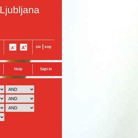
 Ljubljana
|
slv
eng
Help
Sign in