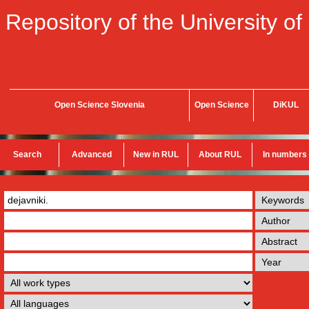
Repository of the University of
Open Science Slovenia
Open Science
DiKUL
Search
Advanced
New in RUL
About RUL
In numbers