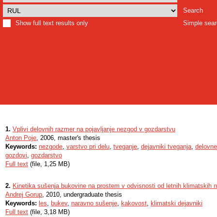
Search
Show full text results only
Simple sea
1.
Vplivi delovnih razmer na pojavljanje nezgod v gozdarstvu
Anton Poje
, 2006, master's thesis
Keywords:
nezgode
,
varstvo pri delu
,
tveganje
,
dejavniki tveganja
,
delovne
gozdovi
,
gozdarstvo
Full text
(file, 1,25 MB)
2.
Kinetika sušenja bukovine na prostem v odvisnosti od letnih klimatskih n
Andrej Gorup
, 2010, undergraduate thesis
Keywords:
les
,
bukev
,
naravno sušenje
,
kakovost
,
klimatski dejavniki
Full text
(file, 3,18 MB)