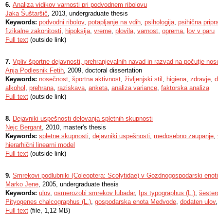
6.
Analiza vidikov varnosti pri podvodnem ribolovu
Jaka Šuštaršič
, 2013, undergraduate thesis
Keywords:
podvodni ribolov
,
potapljanje na vdih
,
psihologija
,
psihična pripr
fizikalne zakonitosti
,
hipoksija
,
vreme
,
plovila
,
varnost
,
oprema
,
lov v paru
Full text
(outside link)
7.
Vpliv športne dejavnosti, prehranjevalnih navad in razvad na počutje nos
Anja Podlesnik Fetih
, 2009, doctoral dissertation
Keywords:
nosečnost
,
športna aktivnost
,
življenjski stil
,
higiena
,
zdravje
,
d
alkohol
,
prehrana
,
raziskava
,
anketa
,
analiza variance
,
faktorska analiza
Full text
(outside link)
8.
Dejavniki uspešnosti delovanja spletnih skupnosti
Nejc Bergant
, 2010, master's thesis
Keywords:
spletne skupnosti
,
dejavniki uspešnosti
,
medosebno zaupanje
,
hierarhični linearni model
Full text
(outside link)
9.
Smrekovi podlubniki (Coleoptera: Scolytidae) v Gozdnogospodarski enot
Marko Jene
, 2005, undergraduate thesis
Keywords:
ulov
,
osmerozobi smrekov lubadar
,
Ips typographus (L.)
,
šester
Pityogenes chalcographus (L.)
,
gospodarska enota Medvode
,
dodaten ulov
Full text
(file, 1,12 MB)