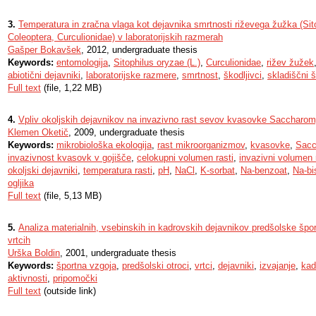
3.
Temperatura in zračna vlaga kot dejavnika smrtnosti riževega žužka (Sito
Coleoptera, Curculionidae) v laboratorijskih razmerah
Gašper Bokavšek
, 2012, undergraduate thesis
Keywords:
entomologija
,
Sitophilus oryzae (L.)
,
Curculionidae
,
rižev žužek
abiotični dejavniki
,
laboratorijske razmere
,
smrtnost
,
škodljivci
,
skladiščni š
Full text
(file, 1,22 MB)
4.
Vpliv okoljskih dejavnikov na invazivno rast sevov kvasovke Saccharom
Klemen Oketič
, 2009, undergraduate thesis
Keywords:
mikrobiološka ekologija
,
rast mikroorganizmov
,
kvasovke
,
Sacc
invazivnost kvasovk v gojišče
,
celokupni volumen rasti
,
invazivni volumen 
okoljski dejavniki
,
temperatura rasti
,
pH
,
NaCl
,
K-sorbat
,
Na-benzoat
,
Na-bis
ogljika
Full text
(file, 5,13 MB)
5.
Analiza materialnih, vsebinskih in kadrovskih dejavnikov predšolske špo
vrtcih
Urška Boldin
, 2001, undergraduate thesis
Keywords:
športna vzgoja
,
predšolski otroci
,
vrtci
,
dejavniki
,
izvajanje
,
kad
aktivnosti
,
pripomočki
Full text
(outside link)