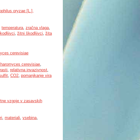
philus oryzae [L.],
,
temperatura
,
zračna vlaga
,
kodljivci
,
žitni škodljivci
,
žita
yces cerevisiae
haromyces cerevisiae
,
rasti
,
relativna invazivnost
,
ulfit
,
CO2
,
pomanjkanje vira
rtne vzgoje v zasavskih
ri
,
materiali
,
vsebina
,