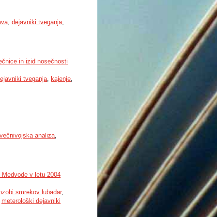
ava
,
dejavniki tveganja
,
ečnice in izid nosečnosti
ejavniki tveganja
,
kajenje
,
večnivojska analiza
,
i Medvode v letu 2004
ozobi smrekov lubadar
,
,
meterološki dejavniki