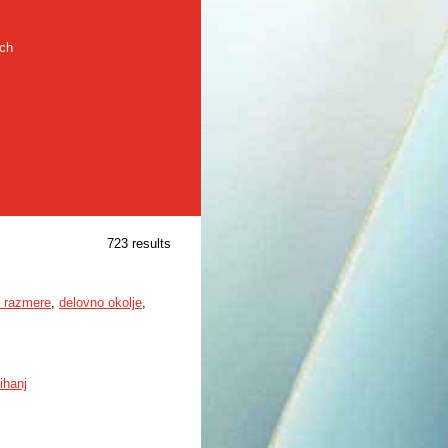
rch
723 results
 razmere
,
delovno okolje
,
ihanj