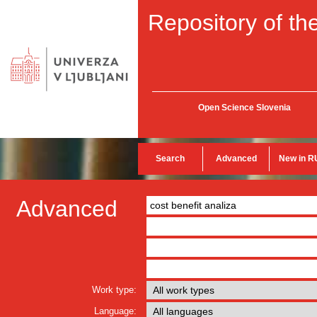
Repository of the
Open Science Slovenia
Search
Advanced
New in R
Advanced
Work type:
Language: