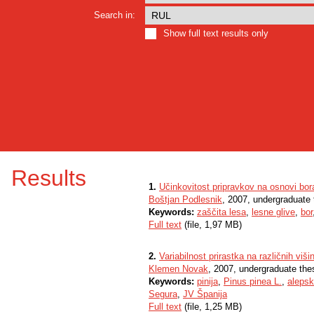
Search in:
Show full text results only
Results
1.
Učinkovitost pripravkov na osnovi bor
Boštjan Podlesnik
, 2007, undergraduate 
Keywords:
zaščita lesa
,
lesne glive
,
bor
Full text
(file, 1,97 MB)
2.
Variabilnost prirastka na različnih viš
Klemen Novak
, 2007, undergraduate the
Keywords:
pinija
,
Pinus pinea L.
,
alepsk
Segura
,
JV Španija
Full text
(file, 1,25 MB)