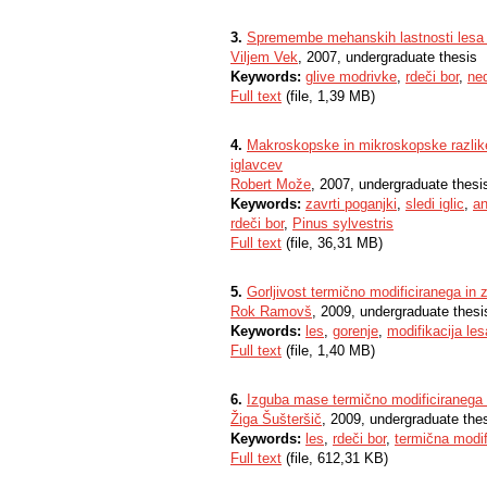
3.
Spremembe mehanskih lastnosti lesa z
Viljem Vek
, 2007, undergraduate thesis
Keywords:
glive modrivke
,
rdeči bor
,
ne
Full text
(file, 1,39 MB)
4.
Makroskopske in mikroskopske razlike
iglavcev
Robert Može
, 2007, undergraduate thesi
Keywords:
zavrti poganjki
,
sledi iglic
,
an
rdeči bor
,
Pinus sylvestris
Full text
(file, 36,31 MB)
5.
Gorljivost termično modificiranega in 
Rok Ramovš
, 2009, undergraduate thesi
Keywords:
les
,
gorenje
,
modifikacija les
Full text
(file, 1,40 MB)
6.
Izguba mase termično modificiranega l
Žiga Šušteršič
, 2009, undergraduate the
Keywords:
les
,
rdeči bor
,
termična modif
Full text
(file, 612,31 KB)