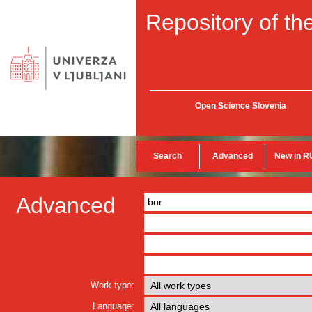
Repository of the
Open Science Slovenia
Search
Advanced
New in R
Advanced
Work type:
Language: