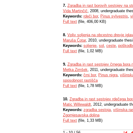
7.
Zgradba in rast borovih sestojev na st
Vida Martinčič
, 2008, undergraduate the
Keywords:
rdeči bor
,
Pinus sylvestris
,
v
Full text
(file, 406,00 KB)
8.
Vpliv soljenja na obcestno drevje iglav
Maruša Čotar
, 2010, undergraduate thes
Keywords:
soljenje
,
sol
,
ceste
,
poškodb
Full text
(file, 1,02 MB)
9.
Zgradba in rast sestojev črnega bora 
Metka Zimšek
, 2011, undergraduate thes
Keywords:
črni bor
,
Pinus nigra
,
višinsk
sposobnost rastišča
Full text
(file, 1,78 MB)
10.
Zgradba in rast sestojev rdečega bor
Matic Willewaldt
, 2012, undergraduate th
Keywords:
zgradba sestoja
,
višinska ra
Zgornjesavska dolina
Full text
(file, 1,33 MB)
1 - 10 / 56