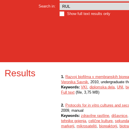
Search in:
Show full text results only
Results
1.
Razvoj biofilma v membranskih bioreak
Veronika Savnik
, 2010, undergraduate th
Keywords:
VKI
,
diplomska dela
,
UNI
,
bi
Full text
(file, 3,75 MB)
2.
Protocols for in vitro cultures and se
2009, manual
Keywords:
zdravilne rastline
,
dišavnice
tehnike gojenja
,
celične kulture
,
sekundar
markerji
,
mikrosateliti
,
bioreaktorji
,
biotr