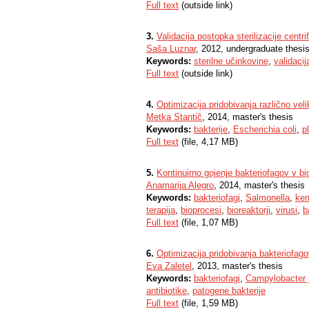
Full text
(outside link)
3.
Validacija postopka sterilizacije centri
Saša Luznar
, 2012, undergraduate thesi
Keywords:
sterilne učinkovine
,
validacij
Full text
(outside link)
4.
Optimizacija pridobivanja različno vel
Metka Stantič
, 2014, master's thesis
Keywords:
bakterije
,
Escherichia coli
,
p
Full text
(file, 4,17 MB)
5.
Kontinuirno gojenje bakteriofagov v bi
Anamarija Alegro
, 2014, master's thesis
Keywords:
bakteriofagi
,
Salmonella
,
ke
terapija
,
bioprocesi
,
bioreaktorji
,
virusi
,
b
Full text
(file, 1,07 MB)
6.
Optimizacija pridobivanja bakteriofago
Eva Zaletel
, 2013, master's thesis
Keywords:
bakteriofagi
,
Campylobacter j
antibiotike
,
patogene bakterije
Full text
(file, 1,59 MB)