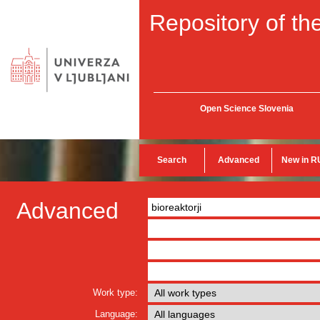
Repository of the
Open Science Slovenia
Search
Advanced
New in R
Advanced
Work type:
Language: