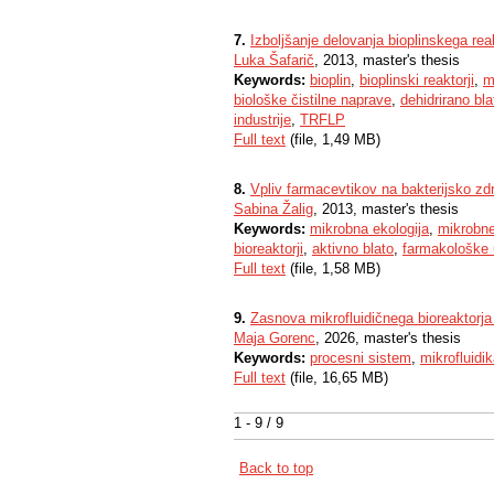
7.
Izboljšanje delovanja bioplinskega reak
Luka Šafarič
, 2013, master's thesis
Keywords:
bioplin
,
bioplinski reaktorji
,
m
biološke čistilne naprave
,
dehidrirano bla
industrije
,
TRFLP
Full text
(file, 1,49 MB)
8.
Vpliv farmacevtikov na bakterijsko zdr
Sabina Žalig
, 2013, master's thesis
Keywords:
mikrobna ekologija
,
mikrobn
bioreaktorji
,
aktivno blato
,
farmakološke 
Full text
(file, 1,58 MB)
9.
Zasnova mikrofluidičnega bioreaktorja
Maja Gorenc
, 2026, master's thesis
Keywords:
procesni sistem
,
mikrofluidi
Full text
(file, 16,65 MB)
1 - 9 / 9
Back to top