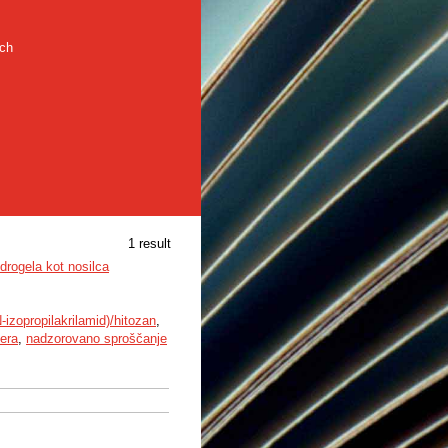
rch
1 result
drogela kot nosilca
N-izopropilakrilamid)/hitozan
,
iera
,
nadzorovano sproščanje