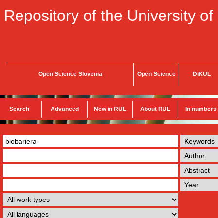
Repository of the University of
Open Science Slovenia
Open Science
DiKUL
Search
Advanced
New in RUL
About RUL
In numbers