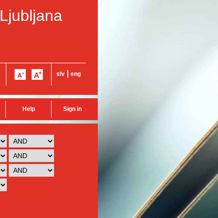
 Ljubljana
|
slv
eng
Help
Sign in