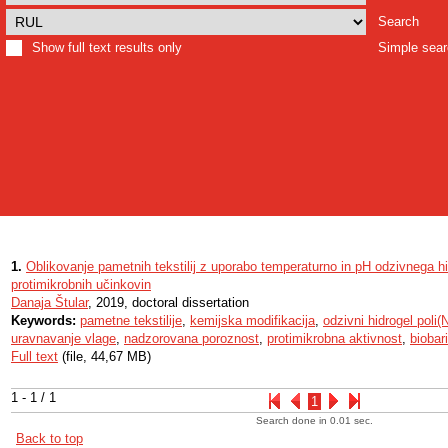
Search
Show full text results only
Simple sea
1.
Oblikovanje pametnih tekstilij z uporabo temperaturno in pH odzivnega hi
protimikrobnih učinkovin
Danaja Štular
, 2019, doctoral dissertation
Keywords:
pametne tekstilije
,
kemijska modifikacija
,
odzivni hidrogel poli(
uravnavanje vlage
,
nadzorovana poroznost
,
protimikrobna aktivnost
,
biobar
Full text
(file, 44,67 MB)
1 - 1 / 1
1
Search done in 0.01 sec.
Back to top