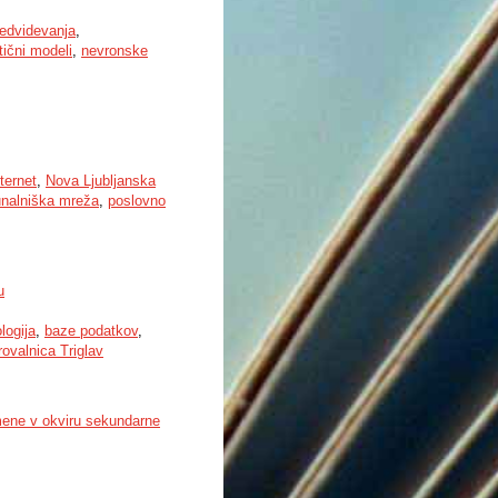
edvidevanja
,
ični modeli
,
nevronske
ternet
,
Nova Ljubljanska
unalniška mreža
,
poslovno
u
logija
,
baze podatkov
,
ovalnica Triglav
mene v okviru sekundarne