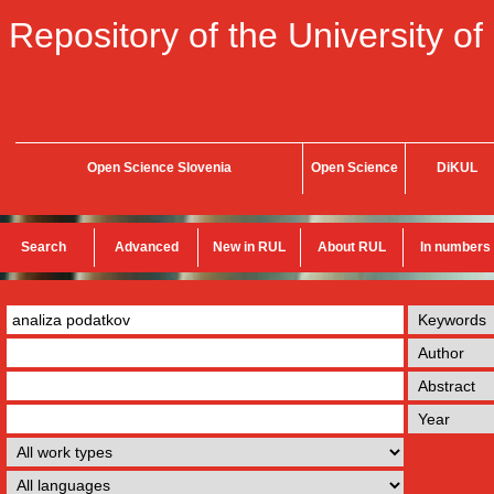
Repository of the University of
Open Science Slovenia
Open Science
DiKUL
Search
Advanced
New in RUL
About RUL
In numbers