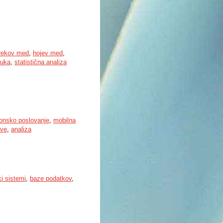
rekov med
,
hojev med
,
suka
,
statistična analiza
ronsko poslovanje
,
mobilna
ave
,
analiza
ki sistemi
,
baze podatkov
,