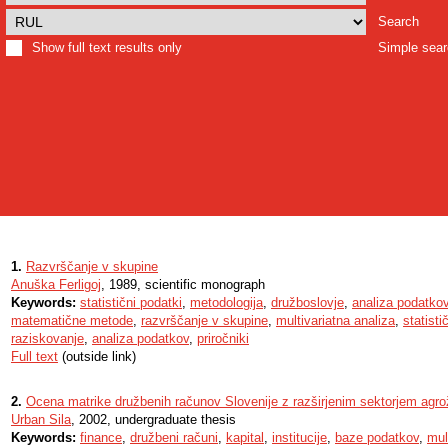
Search
Show full text results only
Simple sea
1.
Razvrščanje v skupine
Anuška Ferligoj
, 1989, scientific monograph
Keywords:
statistični podatki
,
metodologija
,
družboslovje
,
analiza podatko
matematične metode
,
razvrščanje v skupine
,
multivariatna analiza
,
statist
raziskovanje
,
analiza podatkov
,
priročniki
Full text
(outside link)
2.
Ocena matrike družbenih računov Slovenije z razširjenim sektorjem agrož
Urban Sila
, 2002, undergraduate thesis
Keywords:
finance
,
družbeni računi
,
kapital
,
institucije
,
baze podatkov
,
mult