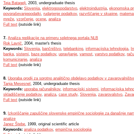
Teja Batagelj
, 2003, undergraduate thesis
Keywords:
Slovenija
,
elektrogospodarstvo
,
elektroindustrija
,
ekonomska pr
povpraševanjepodatki
,
rudarjenje podatkov
,
razvrščanje v skupine
,
matemat
mreže
,
vzorčenje
,
ocene
,
analiza
Full text
(outside link)
7.
Analiza replikacije na primeru spletnega portala NLB
Rok Lavrič
, 2004, master's thesis
Keywords:
Slovenija
,
bančništvo
,
telebanking
,
informacijska tehnologija
,
In
banka
,
sistemi
,
baze podatkov
,
upravljanje
,
varnost
,
varstvo podatkov
,
rač
komuniciranje
,
analiza
Full text
(outside link)
8.
Uporaba orodij za sprotno analitično obdelavo podatkov v zavarovalništv
Tanja Mesesnel
, 2004, undergraduate thesis
Keywords:
uporaba računalnikov
,
informacijski sistemi
,
informacijska tehno
skladiščenje podatkov
,
analiza
,
case study
,
Slovenija
,
zavarovalstvo
,
Zavar
Full text
(outside link)
9.
Izkoriščanje zapuščine slovenske empirične sociologije za današnje na
analize
Janez Štebe
, 1999, original scientific article
Keywords:
analiza podatkov
,
empirična sociologija