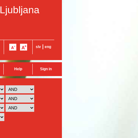
 Ljubljana
|
slv
eng
Help
Sign in