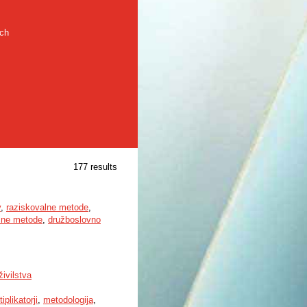
rch
177 results
v
,
raziskovalne metode
,
ične metode
,
družboslovno
ivilstva
iplikatorji
,
metodologija
,