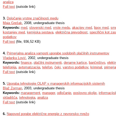
analiza
Full text
(outside link)
3.
Določanje vrstne značilnosti medu
Maja Grešak
, 2008, undergraduate thesis
Keywords:
med
,
slovenski med
,
vrste medu
,
akacijev med
,
lipov med
,
sm
kostanjev med
,
kemijska sestava
,
električna prevodnost
,
specifični kot za
podatkov
Full text
(file, 936,52 KB)
4.
Primerjalna analiza varnosti uporabe sodobnih plačilnih instrumentov
Vladanka Lović
, 2002, undergraduate thesis
Keywords:
finance
,
plačilni instrumenti
,
denarne kartice
,
bančništvo
,
elekt
telefonija
,
avtomatizacija
,
telefon
,
čeki
,
varstvo podatkov
,
kriminal
,
primerj
Full text
(outside link)
5.
Uporaba tehnologije OLAP v managerskih informacijskih sistemih
Blaž Zorman
, 2003, undergraduate thesis
Keywords:
management
,
manager
,
odločanje
,
poslovno okolje
,
informacijs
skladišča
,
tehnologija
,
analiza
Full text
(outside link)
6.
Napoved porabe električne energije z nevronsko mrežo