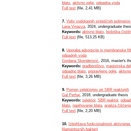
blato
,
aktivno oglje
,
odpadna voda
Full text
(file, 2,41 MB)
7.
Vpliv vodotopnih sintetičnih polimerov
Lana Vinazza
, 2024, undergraduate thes
Keywords:
aktivno blato
,
biološka čisti
Full text
(file, 513,25 KB)
8.
Uporaba adsorpcije in membranske filtra
odpadnih voda
Gordana Skenderović
, 2016, master's th
Keywords:
gradbeništvo
,
magistrska de
odpadno blato
,
pripravljeno oglje
,
aktivno
Full text
(file, 3,26 MB)
9.
Pomen selektorjev pri SBR reaktorjih
Gal Perhaj
, 2018, undergraduate thesis
Keywords:
selektor
,
SBR reaktor
,
odpad
blato
,
napihovanje blata
,
analiza čiščenj
Full text
(file, 2,20 MB)
10.
Izboljšava funkcionalnosti aktivnega 
filamentoznih bakterij