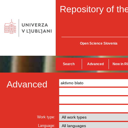
Repository of the
Open Science Slovenia
Search
Advanced
New in R
Advanced
Work type:
Language: