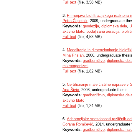
Full text
(file, 3,58 MB)
3.
Primerjava biofiltracijskega reaktorja 
Petra Čepelnik
, 2009, undergraduate the
Keywords:
geodezija
,
diplomska dela
,
U
aktivno blato
,
podaljšana aeracija
,
biofilt
Full text
(file, 4,53 MB)
4.
Modeliranje in dimenzioniranje biološk
Miha Prislan
, 2006, undergraduate thesi
Keywords:
gradbeništvo
,
diplomska del
mikroorganizmi
Full text
(file, 1,82 MB)
5.
Certificiranje male čistilne naprave v
Ana Šivic
, 2008, undergraduate thesis
Keywords:
gradbeništvo
,
diplomska del
aktivno blato
Full text
(file, 1,24 MB)
6.
Adsorpcijske sposobnosti različnih a
Gorana Romčević
, 2014, undergraduate 
Keywords:
gradbeništvo
,
diplomska nal