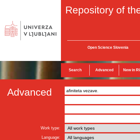
Repository of the
Open Science Slovenia
Search
Advanced
New in R
Advanced
Work type:
Language: