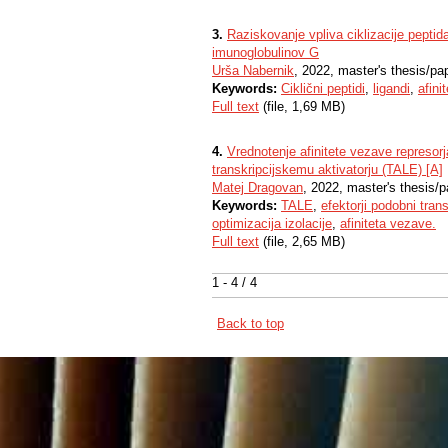
3.
Raziskovanje vpliva ciklizacije pept
imunoglobulinov G
Urša Nabernik
, 2022, master's thesis/pa
Keywords:
Ciklični peptidi
,
ligandi
,
afini
Full text
(file, 1,69 MB)
4.
Vrednotenje afinitete vezave represor
transkripcijskemu aktivatorju (TALE) [A]
Matej Dragovan
, 2022, master's thesis/p
Keywords:
TALE
,
efektorji podobni tran
optimizacija izolacije
,
afiniteta vezave.
Full text
(file, 2,65 MB)
1 - 4 / 4
Back to top