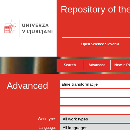
Repository of the
Open Science Slovenia
Search
Advanced
New in R
Advanced
Work type:
Language: