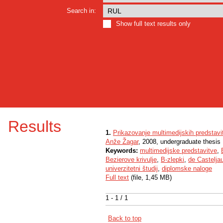
Search in:
Show full text results only
Results
1.
Prikazovanje multimedijskih predstavi
Anže Žagar
, 2008, undergraduate thesis
Keywords:
multimedijske predstavitve
,
Bezierove krivulje
,
B-zlepki
,
de Castelja
univerzitetni študij
,
diplomske naloge
Full text
(file, 1,45 MB)
1 - 1 / 1
Back to top