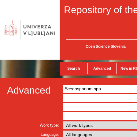
Repository of the
Open Science Slovenia
Search
Advanced
New in R
Advanced
Work type:
Language: