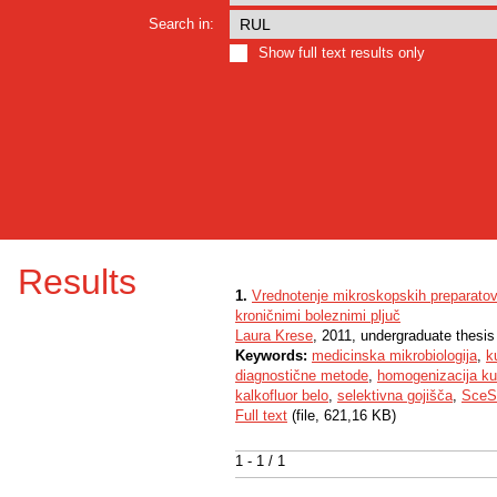
Search in:
Show full text results only
Results
1.
Vrednotenje mikroskopskih preparatov i
kroničnimi boleznimi pljuč
Laura Krese
, 2011, undergraduate thesis
Keywords:
medicinska mikrobiologija
,
k
diagnostične metode
,
homogenizacija ku
kalkofluor belo
,
selektivna gojišča
,
SceS
Full text
(file, 621,16 KB)
1 - 1 / 1