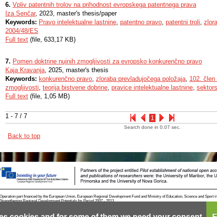
6.
Vpliv patentnih trolov na prihodnost evropskega patentnega prava
Iza Senčar
, 2023, master's thesis/paper
Keywords:
Pravo intelektualne lastnine
,
patentno pravo
,
patentni troli
,
zlor
2004/48/ES
Full text
(file, 633,17 KB)
7.
Pomen doktrine nujnih zmogljivosti za evropsko konkurenčno pravo
Kaja Kravanja
, 2025, master's thesis
Keywords:
konkurenčno pravo
,
zloraba prevladujočega položaja
,
102. čle
zmogljivosti
,
teorija bistvene dobrine
,
pravice intelektualne lastnine
,
sektors
Full text
(file, 1,05 MB)
1 - 7 / 7
1
Search done in 0.07 sec.
Back to top
Operation part financed by the European Union, European Regional Development Fund and Ministry of Education, Science and Sport i
Strengthening Regional Development Potentials for Period 2007 - 2013.
es cookies and for some of them we need your consent.
E