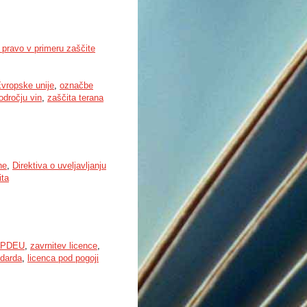
e pravo v primeru zaščite
vropske unije
,
označbe
odročju vin
,
zaščita terana
ne
,
Direktiva o uveljavljanju
ita
n PDEU
,
zavrnitev licence
,
ndarda
,
licenca pod pogoji