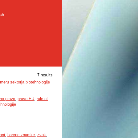
rch
7 results
eru sektorja biotehnologije
no pravo
,
pravo EU
,
rule of
hnologije
ani
,
barvne znamke
,
zvok
,