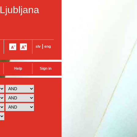
 Ljubljana
|
slv
eng
Help
Sign in