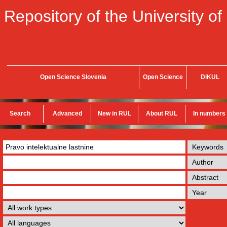
Repository of the University of
Open Science Slovenia
Open Science
DiKUL
Search
Advanced
New in RUL
About RUL
In numbers