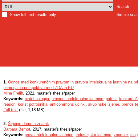
Search
Show full text results only
Simple sea
1.
Odnos med konkurenčnim pravom in pravom intelektualne lastnine na prim
primerjalna perspektiva med ZDA in EU
Miha Frelih
, 2021, master's thesis/paper
Keywords:
biotehnologija
,
pravice intelektualne lastnine
,
patent
,
konkurenč
reason
,
korist potrošnika
,
anticommons učinki
,
skupinske izjeme
,
prenos te
Full text
(file, 1,18 MB)
2.
Širjenje dometa znamk
Barbara Bernot
, 2017, master's thesis/paper
Keywords:
pravo intelektualne lastnine
,
industrijska lastnina
,
znamke
,
slog