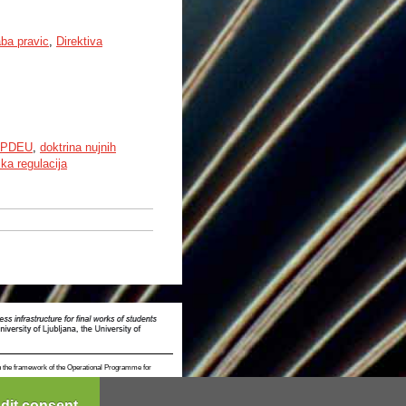
aba pravic
,
Direktiva
n PDEU
,
doktrina nujnih
ka regulacija
n the framework of the Operational Programme for
dit consent...