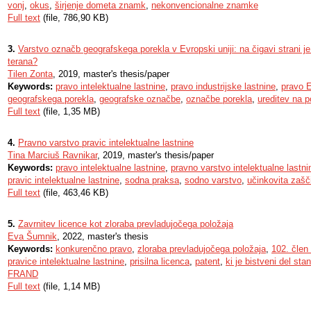
vonj
,
okus
,
širjenje dometa znamk
,
nekonvencionalne znamke
Full text
(file, 786,90 KB)
3.
Varstvo označb geografskega porekla v Evropski uniji: na čigavi strani j
terana?
Tilen Zonta
, 2019, master's thesis/paper
Keywords:
pravo intelektualne lastnine
,
pravo industrijske lastnine
,
pravo E
geografskega porekla
,
geografske označbe
,
označbe porekla
,
ureditev na p
Full text
(file, 1,35 MB)
4.
Pravno varstvo pravic intelektualne lastnine
Tina Marciuš Ravnikar
, 2019, master's thesis/paper
Keywords:
pravo intelektualne lastnine
,
pravno varstvo intelektualne lastni
pravic intelektualne lastnine
,
sodna praksa
,
sodno varstvo
,
učinkovita zašč
Full text
(file, 463,46 KB)
5.
Zavrnitev licence kot zloraba prevladujočega položaja
Eva Šumnik
, 2022, master's thesis
Keywords:
konkurenčno pravo
,
zloraba prevladujočega položaja
,
102. čle
pravice intelektualne lastnine
,
prisilna licenca
,
patent
,
ki je bistveni del sta
FRAND
Full text
(file, 1,14 MB)