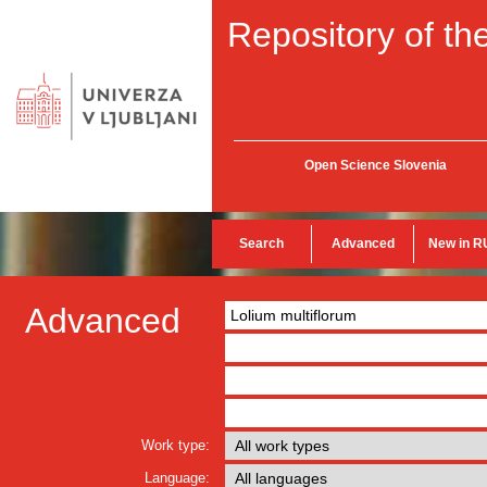
Repository of the
Open Science Slovenia
Search
Advanced
New in R
Advanced
Work type:
Language: