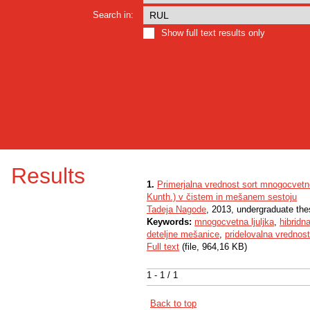
Search in:
Show full text results only
Results
1.
Primerjalna vrednost sort mnogocvetne
Kunth.) v čistem in mešanem sestoju
Tadeja Nagode
, 2013, undergraduate the
Keywords:
mnogocvetna ljuljka
,
hibridna
deteljne mešanice
,
pridelovalna vrednost
Full text
(file, 964,16 KB)
1 - 1 / 1
Back to top