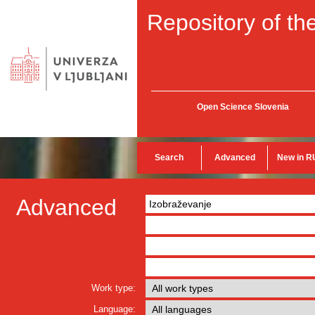
Repository of the
Open Science Slovenia
Search
Advanced
New in R
Advanced
Work type:
Language: