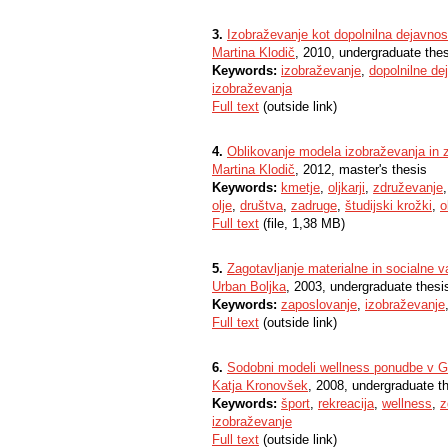
3.
Izobraževanje kot dopolnilna dejavnos
Martina Klodič
, 2010, undergraduate the
Keywords:
izobraževanje
,
dopolnilne de
izobraževanja
Full text
(outside link)
4.
Oblikovanje modela izobraževanja in z
Martina Klodič
, 2012, master's thesis
Keywords:
kmetje
,
oljkarji
,
združevanje
olje
,
društva
,
zadruge
,
študijski krožki
,
o
Full text
(file, 1,38 MB)
5.
Zagotavljanje materialne in socialne v
Urban Boljka
, 2003, undergraduate thesi
Keywords:
zaposlovanje
,
izobraževanje
Full text
(outside link)
6.
Sodobni modeli wellness ponudbe v Ga
Katja Kronovšek
, 2008, undergraduate t
Keywords:
šport
,
rekreacija
,
wellness
,
z
izobraževanje
Full text
(outside link)