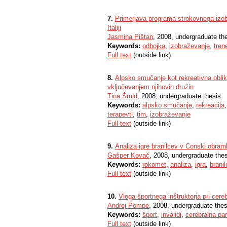
7.
Primerjava programa strokovnega izobra
Italiji
Jasmina Pištan
, 2008, undergraduate th
Keywords:
odbojka
,
izobraževanje
,
trene
Full text
(outside link)
8.
Alpsko smučanje kot rekreativna oblik
vključevanjem njihovih družin
Tina Šmid
, 2008, undergraduate thesis
Keywords:
alpsko smučanje
,
rekreacija
terapevti
,
tim
,
izobraževanje
Full text
(outside link)
9.
Analiza igre branilcev v Conski obram
Gašper Kovač
, 2008, undergraduate the
Keywords:
rokomet
,
analiza
,
igra
,
branil
Full text
(outside link)
10.
Vloga športnega inštruktorja pri cerebr
Andrej Pompe
, 2008, undergraduate thes
Keywords:
šport
,
invalidi
,
cerebralna par
Full text
(outside link)