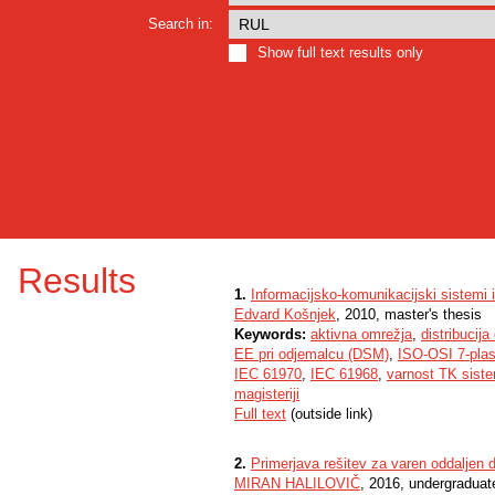
Search in:
Show full text results only
Results
1.
Informacijsko-komunikacijski sistemi i
Edvard Košnjek
, 2010, master's thesis
Keywords:
aktivna omrežja
,
distribucija
EE pri odjemalcu (DSM)
,
ISO-OSI 7-plas
IEC 61970
,
IEC 61968
,
varnost TK sist
magisteriji
Full text
(outside link)
2.
Primerjava rešitev za varen oddaljen 
MIRAN HALILOVIČ
, 2016, undergraduat