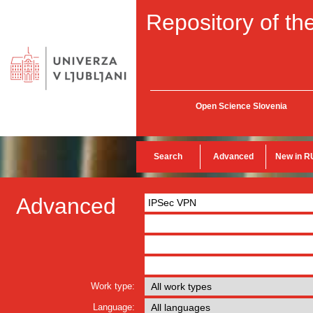
Repository of the
Open Science Slovenia
Search
Advanced
New in R
Advanced
Work type:
Language: