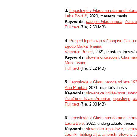
3.
Leposlovje v Glasu naroda med letom
Luka Povšič
, 2020, master's thesis
Keywords:
časopis Glas naroda
,
Združe
Full text
(file, 2,50 MB)
4.
Pregled leposlovja v časopisu Glas n
zgodb Marka Twaina
Veronika Rupert
, 2021, master's thesis/
Keywords:
slovenski časopisi
,
Glas nar
Mark Twain
Full text
(file, 5,12 MB)
5.
Leposlovje v Glasu naroda od leta 19
Ana Plantan
, 2021, master's thesis
Keywords:
slovenska književnost
,
svet
Združene države Amerike
,
leposlovje
,
bi
Full text
(file, 2,00 MB)
6.
Leposlovje v Glasu naroda med letom
Laura Bele
, 2022, undergraduate thesis
Keywords:
slovensko leposlovje
,
svetov
časniki
,
bibliografija
,
ameriški Slovenci
,