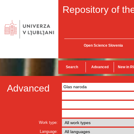
Repository of the
Open Science Slovenia
Search
Advanced
New in R
Advanced
Work type:
Language: