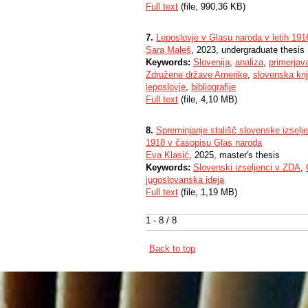
Full text
(file, 990,36 KB)
7.
Leposlovje v Glasu naroda v letih 191
Sara Maleš
, 2023, undergraduate thesis
Keywords:
Slovenija
,
analiza
,
primerjav
Združene države Amerike
,
slovenska knj
leposlovje
,
bibliografije
Full text
(file, 4,10 MB)
8.
Spreminjanje stališč slovenske izsel
1918 v časopisu Glas naroda
Eva Klasić
, 2025, master's thesis
Keywords:
Slovenski izseljenci v ZDA
,
jugoslovanska ideja
Full text
(file, 1,19 MB)
1 - 8 / 8
Back to top