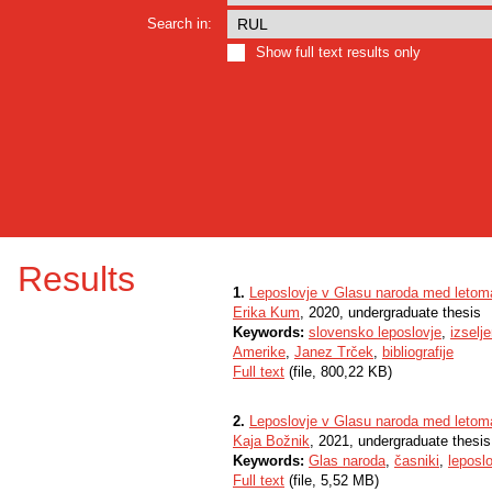
Search in:
Show full text results only
Results
1.
Leposlovje v Glasu naroda med letom
Erika Kum
, 2020, undergraduate thesis
Keywords:
slovensko leposlovje
,
izselj
Amerike
,
Janez Trček
,
bibliografije
Full text
(file, 800,22 KB)
2.
Leposlovje v Glasu naroda med letom
Kaja Božnik
, 2021, undergraduate thesis
Keywords:
Glas naroda
,
časniki
,
leposl
Full text
(file, 5,52 MB)