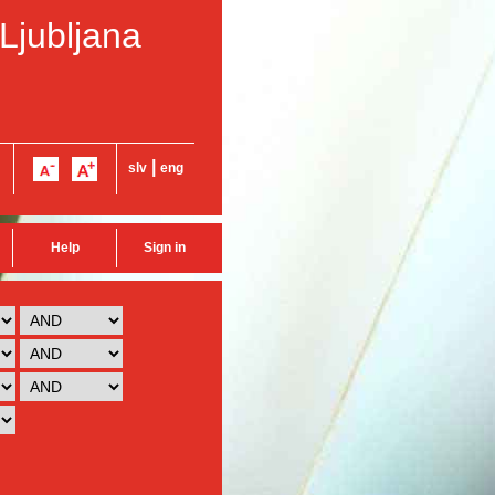
 Ljubljana
|
slv
eng
Help
Sign in