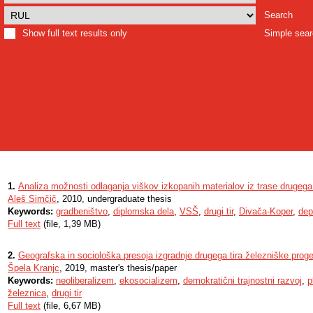
Search
Show full text results only
Simple sea
1.
Analiza možnosti odlaganja viškov izkopanih materialov iz trase drugega
Aleš Simčič
, 2010, undergraduate thesis
Keywords:
gradbeništvo
,
diplomska dela
,
VSŠ
,
drugi tir
,
Divača-Koper
,
dep
Full text
(file, 1,39 MB)
2.
Geografska in sociološka presoja izgradnje drugega tira železniške prog
Špela Kranjc
, 2019, master's thesis/paper
Keywords:
neoliberalizem
,
ekosocializem
,
demokratični trajnostni razvoj
,
p
železnica
,
drugi tir
Full text
(file, 6,67 MB)