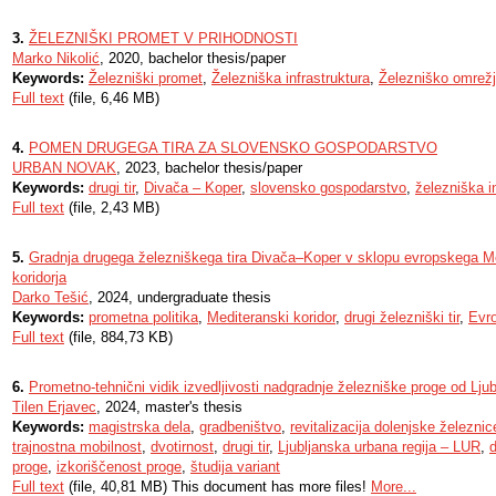
3.
ŽELEZNIŠKI PROMET V PRIHODNOSTI
Marko Nikolić
, 2020, bachelor thesis/paper
Keywords:
Železniški promet
,
Železniška infrastruktura
,
Železniško omrež
Full text
(file, 6,46 MB)
4.
POMEN DRUGEGA TIRA ZA SLOVENSKO GOSPODARSTVO
URBAN NOVAK
, 2023, bachelor thesis/paper
Keywords:
drugi tir
,
Divača – Koper
,
slovensko gospodarstvo
,
železniška i
Full text
(file, 2,43 MB)
5.
Gradnja drugega železniškega tira Divača–Koper v sklopu evropskega M
koridorja
Darko Tešić
, 2024, undergraduate thesis
Keywords:
prometna politika
,
Mediteranski koridor
,
drugi železniški tir
,
Evro
Full text
(file, 884,73 KB)
6.
Prometno-tehnični vidik izvedljivosti nadgradnje železniške proge od Lju
Tilen Erjavec
, 2024, master's thesis
Keywords:
magistrska dela
,
gradbeništvo
,
revitalizacija dolenjske železnic
trajnostna mobilnost
,
dvotirnost
,
drugi tir
,
Ljubljanska urbana regija – LUR
,
proge
,
izkoriščenost proge
,
študija variant
Full text
(file, 40,81 MB) This document has more files!
More...