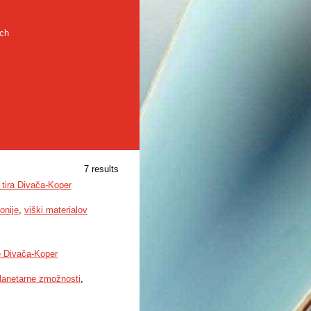
rch
7 results
 tira Divača-Koper
onije
,
viški materialov
e Divača-Koper
lanetarne zmožnosti
,