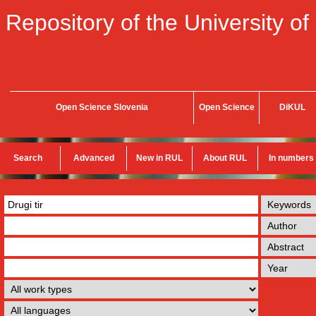
Repository of the University of
Open Science Slovenia
Open Science
DiKUL
Search
Advanced
New in RUL
About RUL
In numbers