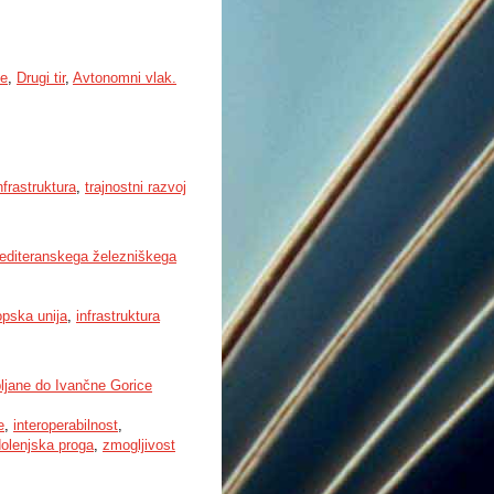
je
,
Drugi tir
,
Avtonomni vlak.
nfrastruktura
,
trajnostni razvoj
editeranskega železniškega
pska unija
,
infrastruktura
bljane do Ivančne Gorice
e
,
interoperabilnost
,
dolenjska proga
,
zmogljivost