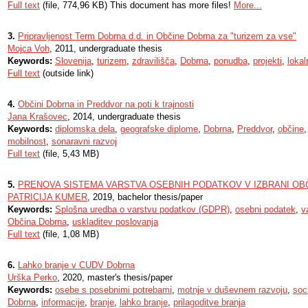
Full text
(file, 774,96 KB) This document has more files!
More...
3.
Pripravljenost Term Dobrna d.d. in Občine Dobrna za "turizem za vse"
Mojca Voh
, 2011, undergraduate thesis
Keywords:
Slovenija
,
turizem
,
zdravilišča
,
Dobrna
,
ponudba
,
projekti
,
loka
Full text
(outside link)
4.
Občini Dobrna in Preddvor na poti k trajnosti
Jana Krašovec
, 2014, undergraduate thesis
Keywords:
diplomska dela
,
geografske diplome
,
Dobrna
,
Preddvor
,
občine
mobilnost
,
sonaravni razvoj
Full text
(file, 5,43 MB)
5.
PRENOVA SISTEMA VARSTVA OSEBNIH PODATKOV V IZBRANI OBČ
PATRICIJA KUMER
, 2019, bachelor thesis/paper
Keywords:
Splošna uredba o varstvu podatkov (GDPR)
,
osebni podatek
,
v
Občina Dobrna
,
uskladitev poslovanja
Full text
(file, 1,08 MB)
6.
Lahko branje v CUDV Dobrna
Urška Perko
, 2020, master's thesis/paper
Keywords:
osebe s posebnimi potrebami
,
motnje v duševnem razvoju
,
soc
Dobrna
,
informacije
,
branje
,
lahko branje
,
prilagoditve branja