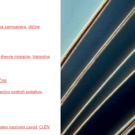
lna samouprava
,
občine
,
dnevne migracije
,
trajnostna
INI
arstvo osebnih podatkov
,
ialno varstveni zavod
,
CUDV