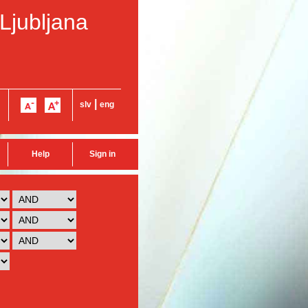
 Ljubljana
|
slv
eng
Help
Sign in