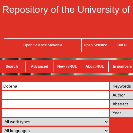
Repository of the University of
Open Science Slovenia
Open Science
DiKUL
Search
Advanced
New in RUL
About RUL
In numbers