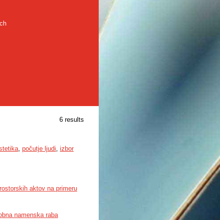
rch
6 results
stetika
,
počutje ljudi
,
izbor
rostorskih aktov na primeru
obna namenska raba