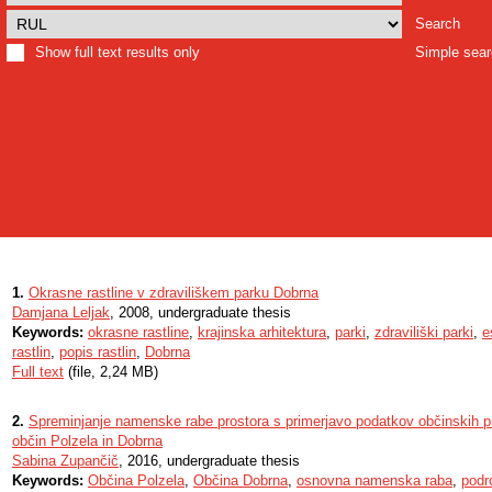
Search
Show full text results only
Simple sea
1.
Okrasne rastline v zdraviliškem parku Dobrna
Damjana Leljak
, 2008, undergraduate thesis
Keywords:
okrasne rastline
,
krajinska arhitektura
,
parki
,
zdraviliški parki
,
e
rastlin
,
popis rastlin
,
Dobrna
Full text
(file, 2,24 MB)
2.
Spreminjanje namenske rabe prostora s primerjavo podatkov občinskih p
občin Polzela in Dobrna
Sabina Zupančič
, 2016, undergraduate thesis
Keywords:
Občina Polzela
,
Občina Dobrna
,
osnovna namenska raba
,
podr