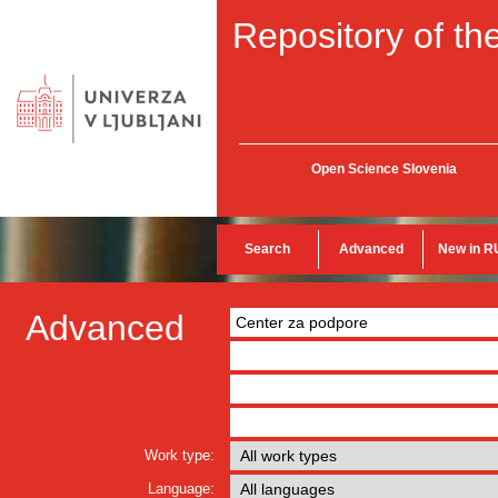
Repository of the
Open Science Slovenia
Search
Advanced
New in R
Advanced
Work type:
Language: