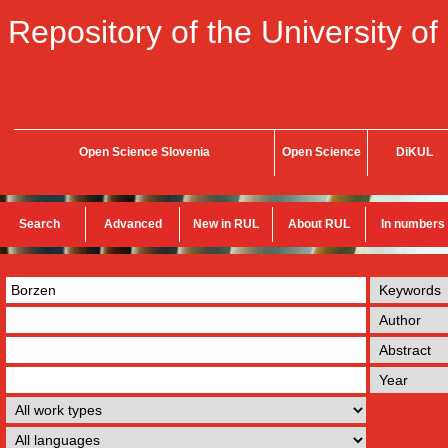
Repository of the University of
Open Science Slovenia
Open Science
DiKUL
Search
Advanced
New in RUL
About RUL
In numbers