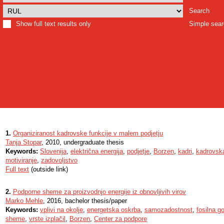
Search
Show full text results only
Simple sea
1.
Organiziranost kadrovske funkcije v malem podjetju
Tanja Stopar
, 2010, undergraduate thesis
Keywords:
Slovenija
,
električna energija
,
podjetje
,
Borzen
,
kadri
,
kadrovska
motiviranje
,
zadovoljstvo
Full text
(outside link)
2.
Podporne sheme za proizvodnjo energije iz obnovljivih virov
Marko Mehle
, 2016, bachelor thesis/paper
Keywords:
vplivi na okolje
,
energetska oskrba
,
samozadostnost
,
fosilna go
sheme
,
vrste izplačil
,
Borzen
,
Center za podpore