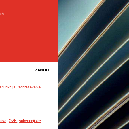
rch
2 results
 funkcija
,
izobraževanje
,
riva
,
OVE
,
subvencijske