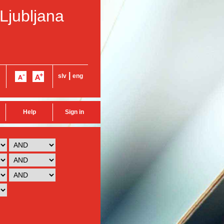
 Ljubljana
|
slv
eng
Help
Sign in