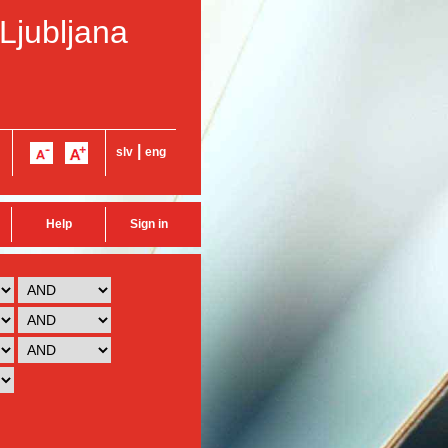
 Ljubljana
|
slv
eng
Help
Sign in