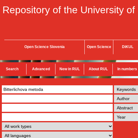
Repository of the University of
Open Science Slovenia
Open Science
DiKUL
Search
Advanced
New in RUL
About RUL
In numbers