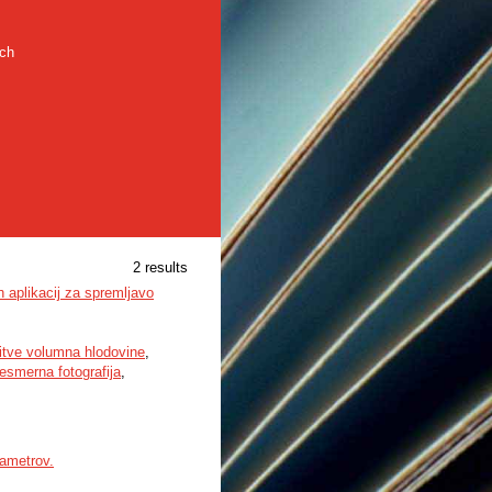
rch
2 results
 aplikacij za spremljavo
itve volumna hlodovine
,
esmerna fotografija
,
rametrov.