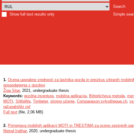
Search
Show full text results only
Simple sea
1.
Ocena uporabne vrednosti za lastnika gozda in preizkus izbranih mobilnih
gospodarjenja z gozdovi
Žiga Sitar
, 2021, undergraduate thesis
Keywords:
gozdna inventura
,
mobilna aplikacija
,
Bitterlichova metoda
,
mer
MOTI
,
SiWaWa
,
Timbeter
,
strojno učenje
,
Comparaison.sylvotheque.ch
,
vs
računalniški vid
Full text
(file, 2,06 MB)
2.
Primerjava mobilnih aplikacij MOTI in TRESTIMA za oceno sestojnih pa
Metod Indihar
, 2020, undergraduate thesis