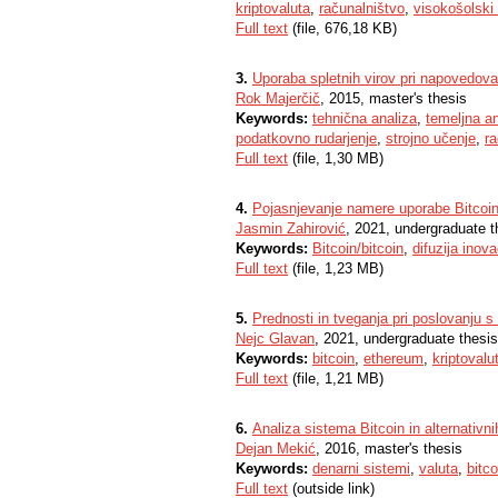
kriptovaluta
,
računalništvo
,
visokošolski 
Full text
(file, 676,18 KB)
3.
Uporaba spletnih virov pri napovedovanj
Rok Majerčič
, 2015, master's thesis
Keywords:
tehnična analiza
,
temeljna an
podatkovno rudarjenje
,
strojno učenje
,
ra
Full text
(file, 1,30 MB)
4.
Pojasnjevanje namere uporabe Bitcoin
Jasmin Zahirović
, 2021, undergraduate t
Keywords:
Bitcoin/bitcoin
,
difuzija inova
Full text
(file, 1,23 MB)
5.
Prednosti in tveganja pri poslovanju s
Nejc Glavan
, 2021, undergraduate thesis
Keywords:
bitcoin
,
ethereum
,
kriptovalu
Full text
(file, 1,21 MB)
6.
Analiza sistema Bitcoin in alternativ
Dejan Mekić
, 2016, master's thesis
Keywords:
denarni sistemi
,
valuta
,
bitco
Full text
(outside link)