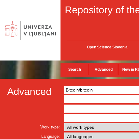
Repository of the
Open Science Slovenia
Search
Advanced
New in R
Advanced
Work type:
Language: