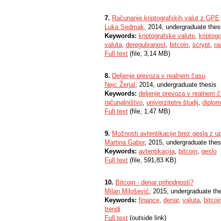
7.
Računanje kriptografskih valut z GPE
Luka Sedmak
, 2014, undergraduate thes
Keywords:
kriptografske valute
,
kriptog
valuta
,
dereguliranost
,
bitcoin
,
scrypt
,
ra
Full text
(file, 3,14 MB)
8.
Deljenje prevoza v realnem času
Nejc Žerjal
, 2014, undergraduate thesis
Keywords:
deljenje prevoza v realnem 
računalništvo
,
univerzitetni študij
,
diplom
Full text
(file, 1,47 MB)
9.
Možnosti avtentikacije brez gesla z u
Martina Gabor
, 2015, undergraduate thes
Keywords:
avtentikacija
,
bitcoin
,
geslo
Full text
(file, 591,83 KB)
10.
Bitcoin - denar prihodnosti?
Milan Milošević
, 2015, undergraduate th
Keywords:
finance
,
denar
,
valuta
,
bitcoi
trendi
Full text
(outside link)