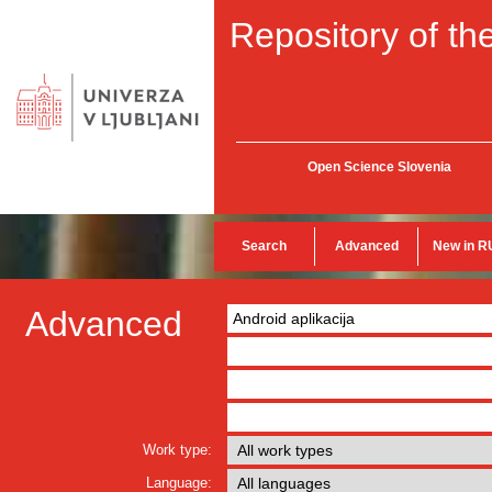
Repository of the
Open Science Slovenia
Search
Advanced
New in R
Advanced
Work type:
Language: