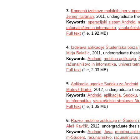
3.
Koncepti izdelave mobilnih iger v ope
Jernej Hartman
, 2011, undergraduate the
Keywords:
operacijski sistem Android
,
m
računalništvo in informatika
,
visokošolski
Full text
(file, 1,92 MB)
4.
Izdelava aplikacije Študentska borza n
Mitja Balažic
, 2011, undergraduate thesi
Keywords:
Android
,
mobilna aplikacija
,
računalništvo in informatika
,
univerzitetni
Full text
(file, 2,03 MB)
5.
Aplikacija uganke Sudoku za Android
Matevž Bartol
, 2012, undergraduate thes
Keywords:
Android
,
aplikacija
,
Sudoku
,
in informatika
,
visokošolski strokovni štu
Full text
(file, 1,35 MB)
6.
Razvoj mobilne aplikacije m-Študent n
Aleš Kavčič
, 2012, undergraduate thesis
Keywords:
Android
,
Java
,
mobilna aplik
m-Študent
,
računalništvo
,
računalništvo 