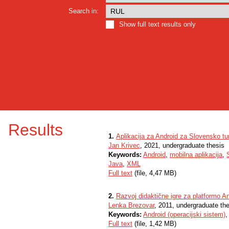
Search in:
Show full text results only
Results
1.
Aplikacija za Android za Slovensko tu
Jan Krivec
, 2021, undergraduate thesis
Keywords:
Android
,
mobilna aplikacija
,
Java
,
XML
Full text
(file, 4,47 MB)
2.
Razvoj didaktične igre za platformo A
Lenka Brezovar
, 2011, undergraduate th
Keywords:
Android (operacijski sistem)
Full text
(file, 1,42 MB)