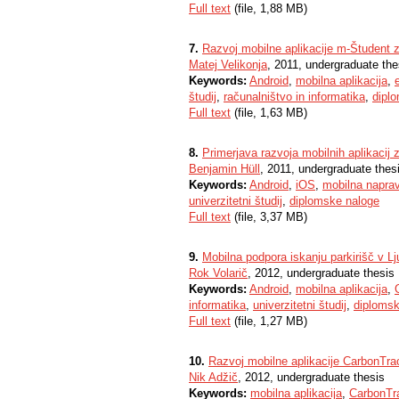
Full text
(file, 1,88 MB)
7.
Razvoj mobilne aplikacije m-Študent
Matej Velikonja
, 2011, undergraduate the
Keywords:
Android
,
mobilna aplikacija
,
študij
,
računalništvo in informatika
,
dipl
Full text
(file, 1,63 MB)
8.
Primerjava razvoja mobilnih aplikacij 
Benjamin Hüll
, 2011, undergraduate thes
Keywords:
Android
,
iOS
,
mobilna napra
univerzitetni študij
,
diplomske naloge
Full text
(file, 3,37 MB)
9.
Mobilna podpora iskanju parkirišč v Lju
Rok Volarič
, 2012, undergraduate thesis
Keywords:
Android
,
mobilna aplikacija
,
informatika
,
univerzitetni študij
,
diplomsk
Full text
(file, 1,27 MB)
10.
Razvoj mobilne aplikacije CarbonTra
Nik Adžič
, 2012, undergraduate thesis
Keywords:
mobilna aplikacija
,
CarbonTr