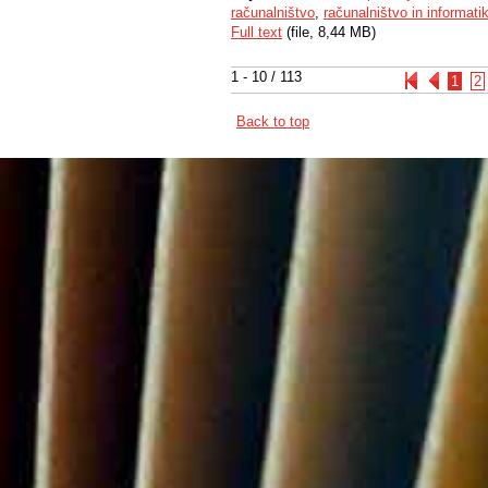
računalništvo
,
računalništvo in informati
Full text
(file, 8,44 MB)
1 - 10 / 113
1
2
Back to top