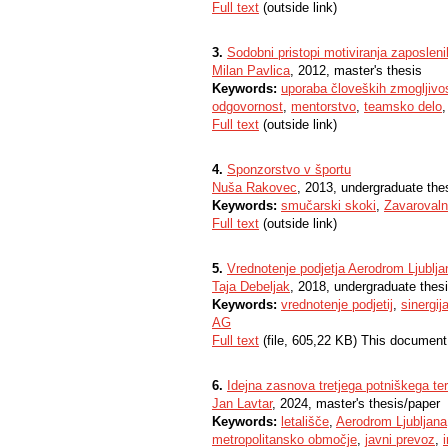
Full text
(outside link)
3.
Sodobni pristopi motiviranja zaposlen
Milan Pavlica
, 2012, master's thesis
Keywords:
uporaba človeških zmogljivos
odgovornost
,
mentorstvo
,
teamsko delo
Full text
(outside link)
4.
Sponzorstvo v športu
Nuša Rakovec
, 2013, undergraduate the
Keywords:
smučarski skoki
,
Zavarovaln
Full text
(outside link)
5.
Vrednotenje podjetja Aerodrom Ljublja
Taja Debeljak
, 2018, undergraduate thes
Keywords:
vrednotenje podjetij
,
sinergij
AG
Full text
(file, 605,22 KB) This document
6.
Idejna zasnova tretjega potniškega ter
Jan Lavtar
, 2024, master's thesis/paper
Keywords:
letališče
,
Aerodrom Ljubljana
metropolitansko območje
,
javni prevoz
,