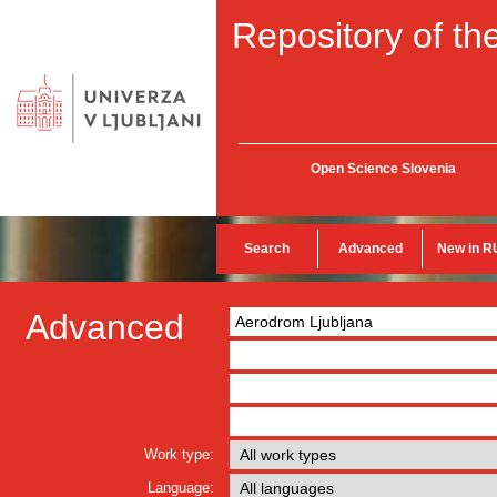
Repository of the
Open Science Slovenia
Search
Advanced
New in R
Advanced
Work type:
Language: