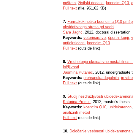
pašteta
,
živilski dodatki
,
koencim Q10
,
a
Full text
(file, 961,62 KB)
7.
Farmakokinetika koencima Q10 pri špo
oksidativnega stresa pri vadbi
Sara Jagrič
, 2012, doctoral dissertation
Keywords:
veterinarstvo
,
športni konji
,
antioksidanti
,
koencim Q10
Full text
(outside link)
8.
Vrednotenje oksidativne nestabilnost
ločljivosti
Jasmina Putanec
, 2012, undergraduate 
Keywords:
prehranska dopolnila
,
in vitr
Full text
(outside link)
9.
Študij nezdružljivosti ubidedekarenona
Katarina Premzl
, 2012, master's thesis
Keywords:
koencim Q10
,
ubidekarenon
analiznih metod
Full text
(outside link)
10.
Določanje vsebnosti ubidekarenona