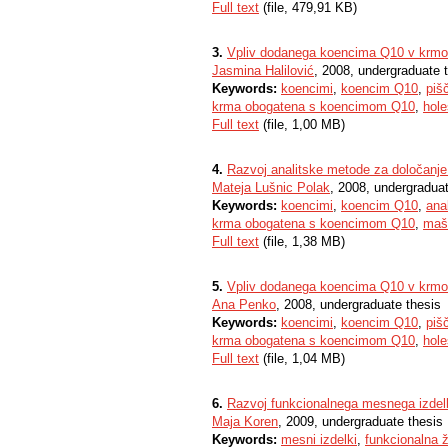
Full text
(file, 479,91 KB)
3.
Vpliv dodanega koencima Q10 v krmo 
Jasmina Halilović
, 2008, undergraduate 
Keywords:
koencimi
,
koencim Q10
,
piš
krma obogatena s koencimom Q10
,
hole
Full text
(file, 1,00 MB)
4.
Razvoj analitske metode za določanj
Mateja Lušnic Polak
, 2008, undergraduat
Keywords:
koencimi
,
koencim Q10
,
ana
krma obogatena s koencimom Q10
,
maš
Full text
(file, 1,38 MB)
5.
Vpliv dodanega koencima Q10 v krmo
Ana Penko
, 2008, undergraduate thesis
Keywords:
koencimi
,
koencim Q10
,
piš
krma obogatena s koencimom Q10
,
hole
Full text
(file, 1,04 MB)
6.
Razvoj funkcionalnega mesnega izdel
Maja Koren
, 2009, undergraduate thesis
Keywords:
mesni izdelki
,
funkcionalna ž