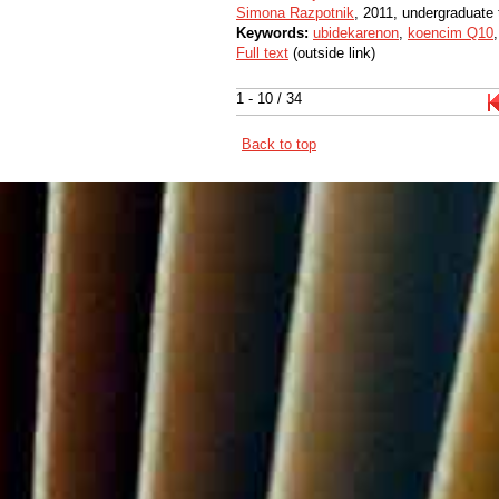
Simona Razpotnik
, 2011, undergraduate 
Keywords:
ubidekarenon
,
koencim Q10
Full text
(outside link)
1 - 10 / 34
Back to top