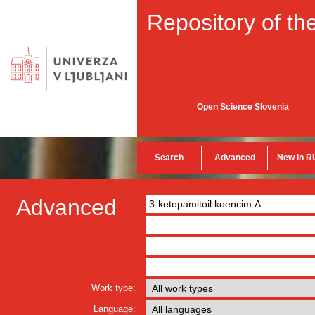
Repository of the
Open Science Slovenia
Search
Advanced
New in R
Advanced
Work type:
Language: