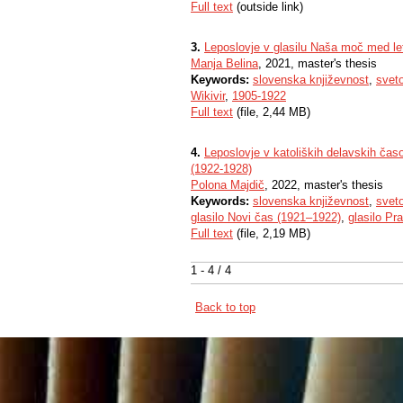
Full text
(outside link)
3.
Leposlovje v glasilu Naša moč med l
Manja Belina
, 2021, master's thesis
Keywords:
slovenska književnost
,
svet
Wikivir
,
1905-1922
Full text
(file, 2,44 MB)
4.
Leposlovje v katoliških delavskih čas
(1922-1928)
Polona Majdič
, 2022, master's thesis
Keywords:
slovenska književnost
,
svet
glasilo Novi čas (1921–1922)
,
glasilo Pr
Full text
(file, 2,19 MB)
1 - 4 / 4
Back to top