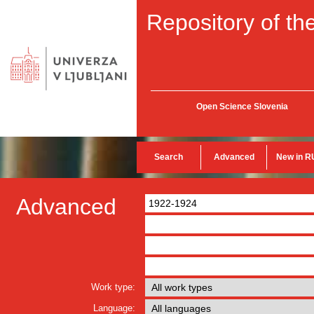
Repository of the
Open Science Slovenia
Search
Advanced
New in R
Advanced
Work type:
Language: